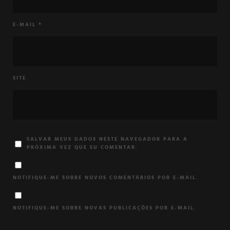
E-MAIL
*
SITE
SALVAR MEUS DADOS NESTE NAVEGADOR PARA A
PRÓXIMA VEZ QUE EU COMENTAR.
NOTIFIQUE-ME SOBRE NOVOS COMENTÁRIOS POR E-MAIL.
NOTIFIQUE-ME SOBRE NOVAS PUBLICAÇÕES POR E-MAIL.