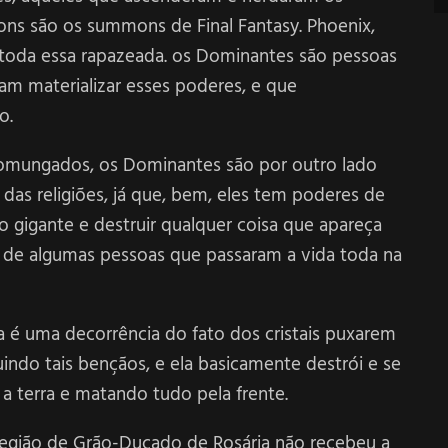
kons são os summons de Final Fantasy. Phoenix,
t, toda essa rapazeada. os Dominantes são pessoas
m materializar esses poderes, e que
o.
omungados, os Dominantes são por outro lado
das religiões, já que, bem, eles tem poderes de
 gigante e destruir qualquer coisa que apareça
al de algumas pessoas que passaram a vida toda na
ga é uma decorrência do fato dos cristais puxarem
indo tais bençãos, e ela basicamente destrói e se
 a terra e matando tudo pela frente.
a região de Grão-Ducado de Rosária não recebeu a