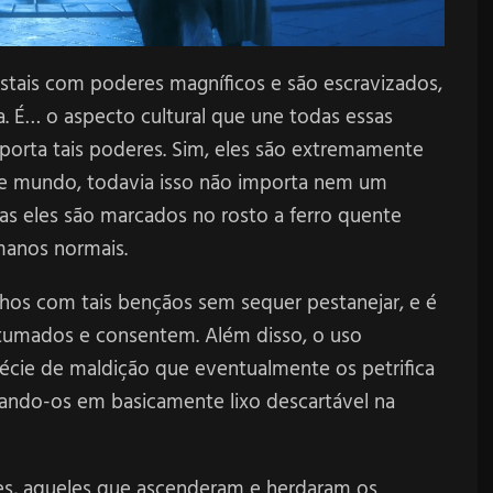
stais com poderes magníficos e são escravizados,
. É… o aspecto cultural que une todas essas
orta tais poderes. Sim, eles são extremamente
e mundo, todavia isso não importa nem um
s eles são marcados no rosto a ferro quente
manos normais.
filhos com tais bençãos sem sequer pestanejar, e é
stumados e consentem. Além disso, o uso
cie de maldição que eventualmente os petrifica
ando-os em basicamente lixo descartável na
es, aqueles que ascenderam e herdaram os