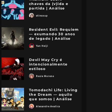
chaves da (v)ida e
partida | Análise
stinsoup
Resident Evil: Requiem
— exumando 30 anos
de legado | Análise
Yan Heiji
Devil May Cry é
intencionalmente
estiloso
Rosie Moreno
Tomodachi Life: Living
the Dream — aquilo
que somos | Análise
Alexandre Avatics