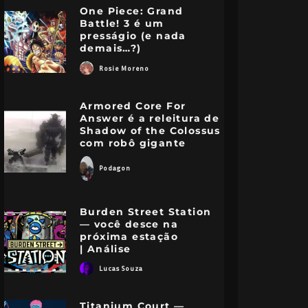
One Piece: Grand
Battle! 3 é um
presságio (e nada
demais…?)
Rosie Moreno
Armored Core For
Answer é a releitura de
Shadow of the Colossus
com robô gigante
Podagon
Burden Street Station
— você desce na
próxima estação
| Análise
Lucas Souza
Titanium Court —