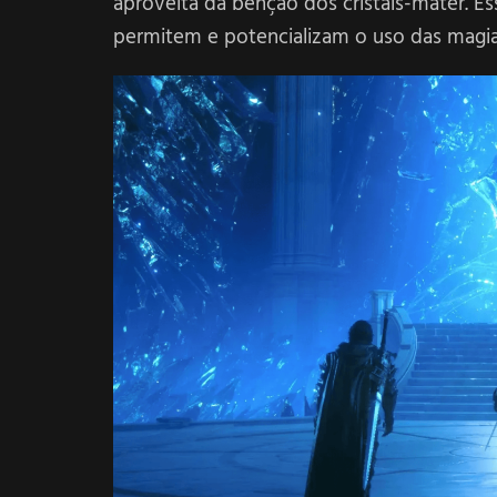
aproveita da benção dos cristais-matér. E
permitem e potencializam o uso das magia