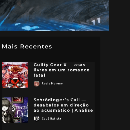
Mais Recentes
Guilty Gear X — asas
livres em um romance
fatal
Rosie Moreno
Schrödinger’s Call —
desabafos em direção
ao acusmático | Análise
Cauê Batista