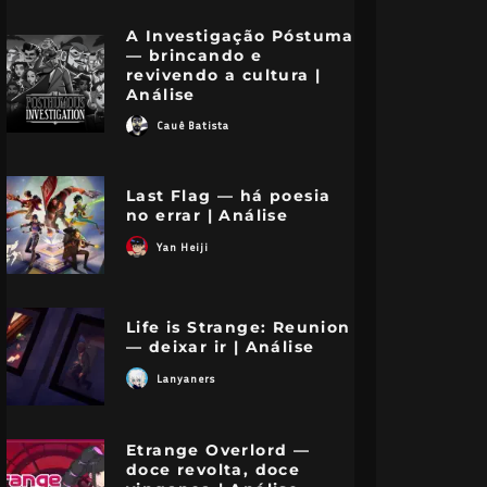
A Investigação Póstuma
— brincando e
revivendo a cultura |
Análise
Cauê Batista
Last Flag — há poesia
no errar | Análise
Yan Heiji
Life is Strange: Reunion
— deixar ir | Análise
Lanyaners
Etrange Overlord —
doce revolta, doce