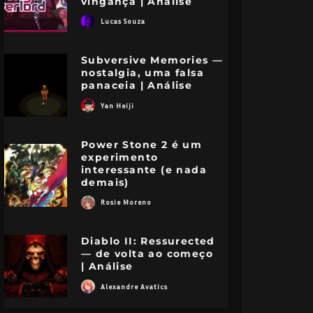
vingança | Análise
Lucas Souza
Subversive Memories —
nostalgia, uma falsa
panaceia | Análise
Yan Heiji
Power Stone 2 é um
experimento
interessante (e nada
demais)
Rosie Moreno
Diablo II: Ressurected
— de volta ao começo
| Análise
Alexandre Avatics