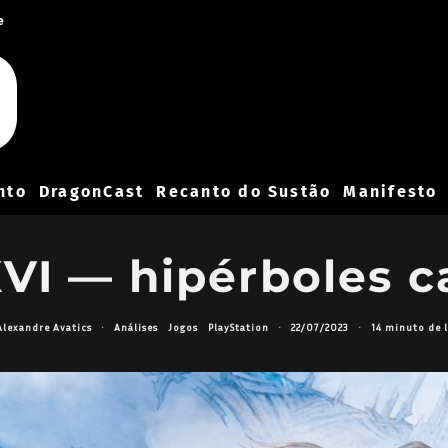
e
nto
DragonCast
Recanto do Sustão
Manifesto
XVI — hipérboles ca
Alexandre Avatics
·
Análises
Jogos
PlayStation
·
22/07/2023
·
14 minuto de l