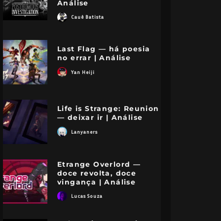
Análise
Cauê Batista
Last Flag — há poesia
no errar | Análise
Yan Heiji
Life is Strange: Reunion
— deixar ir | Análise
Lanyaners
Etrange Overlord —
doce revolta, doce
vingança | Análise
Lucas Souza