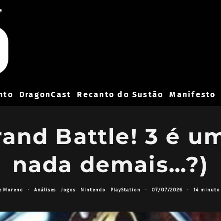
e
nto
DragonCast
Recanto do Sustão
Manifesto
and Battle! 3 é u
nada demais…?)
e Moreno
·
Análises
Jogos
Nintendo
PlayStation
·
07/07/2026
·
14 minuto 