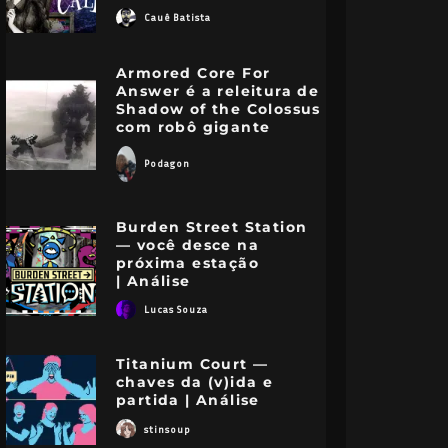
Cauê Batista
Armored Core For
Answer é a releitura de
Shadow of the Colossus
com robô gigante
Podagon
Burden Street Station
— você desce na
próxima estação
| Análise
Lucas Souza
Titanium Court —
chaves da (v)ida e
partida | Análise
stinsoup