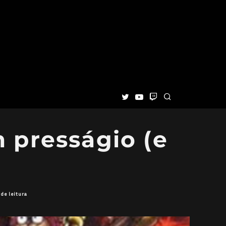
m presságio (e
de leitura