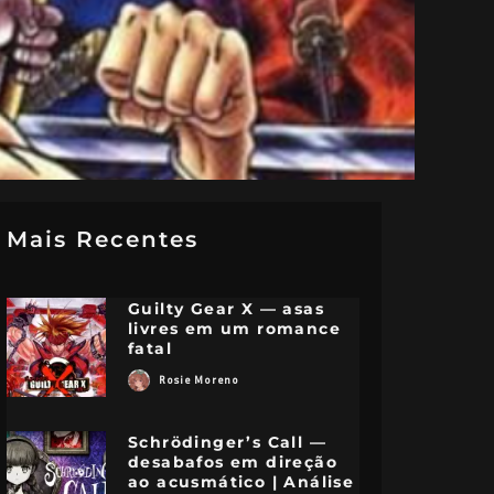
Mais Recentes
Guilty Gear X — asas
livres em um romance
fatal
Rosie Moreno
Schrödinger’s Call —
desabafos em direção
ao acusmático | Análise