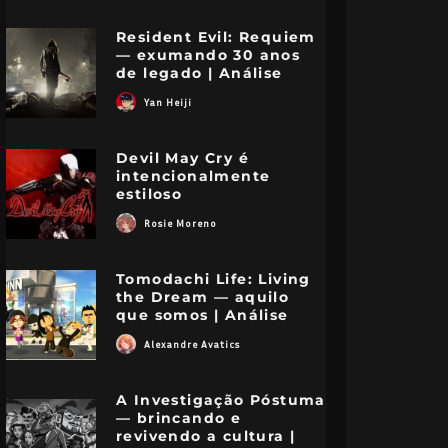
Resident Evil: Requiem
— exumando 30 anos
de legado | Análise
Yan Heiji
Devil May Cry é
intencionalmente
estiloso
Rosie Moreno
Tomodachi Life: Living
the Dream — aquilo
que somos | Análise
Alexandre Avatics
A Investigação Póstuma
— brincando e
revivendo a cultura |