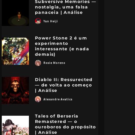
Subversive Memories —
nostalgia, uma falsa
panaceia | Análise
Yan Heiji
Power Stone 2 é um
experimento
interessante (e nada
demais)
Rosie Moreno
Diablo II: Ressurected
— de volta ao começo
| Análise
Alexandre Avatics
Tales of Berseria
Remastered — o
ouroboros do propósito
| Análise