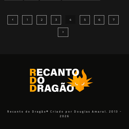
1
2
3
4
5
6
7
Recanto do Dragão® Criado por Douglas Amaral. 2013 -
2026