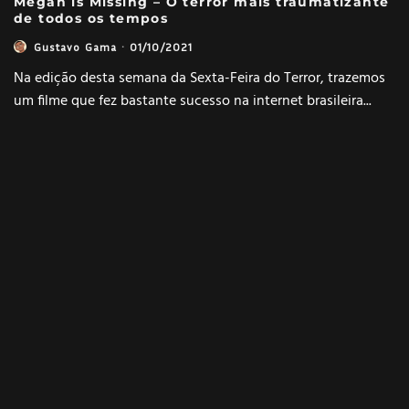
Megan is Missing – O terror mais traumatizante
de todos os tempos
Gustavo Gama
·
01/10/2021
Na edição desta semana da Sexta-Feira do Terror, trazemos
um filme que fez bastante sucesso na internet brasileira
...
ANÁLISES
CINEMA
ENTRETENIMENTO
SEXTA-FEIRA DO TERROR
4 MINUTO DE LEITURA