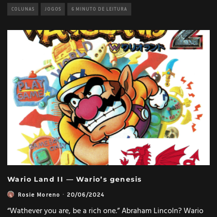
COLUNAS
JOGOS
6 MINUTO DE LEITURA
Wario Land II — Wario’s genesis
Rosie Moreno
·
20/06/2024
“Wathever you are, be a rich one.” Abraham Lincoln? Wario