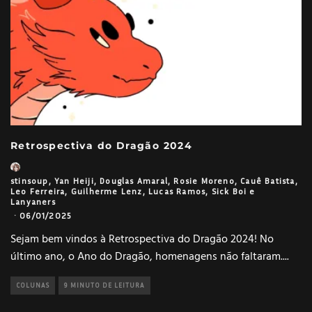
Retrospectiva do Dragão 2024
stinsoup
,
Yan Heiji
,
Douglas Amaral
,
Rosie Moreno
,
Cauê Batista
,
Leo Ferreira
,
Guilherme Lenz
,
Lucas Ramos
,
Sick Boi
e
Lanyaners
·
06/01/2025
Sejam bem vindos à Retrospectiva do Dragão 2024! No
último ano, o Ano do Dragão, homenagens não faltaram.
...
COLUNAS
9 MINUTO DE LEITURA