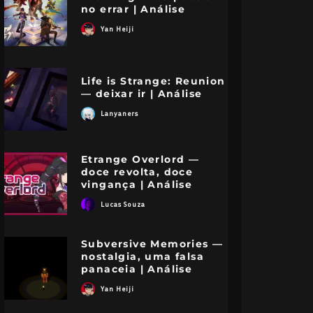
no errar | Análise
Yan Heiji
Life is Strange: Reunion
— deixar ir | Análise
Lanyaners
Etrange Overlord —
doce revolta, doce
vingança | Análise
Lucas Souza
Subversive Memories —
nostalgia, uma falsa
panaceia | Análise
Yan Heiji