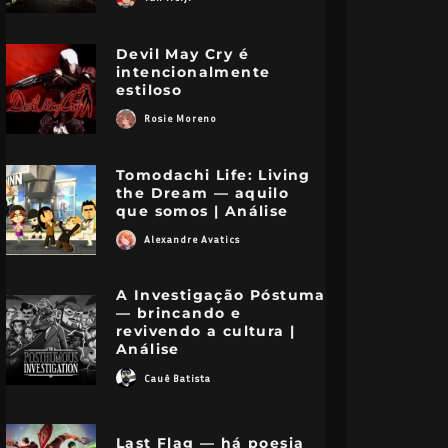
Devil May Cry é
intencionalmente
estiloso
Rosie Moreno
Tomodachi Life: Living
the Dream — aquilo
que somos | Análise
Alexandre Avatics
A Investigação Póstuma
— brincando e
revivendo a cultura |
Análise
Cauê Batista
Last Flag — há poesia