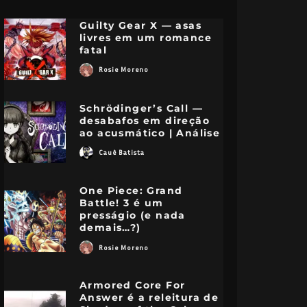
Guilty Gear X — asas
livres em um romance
fatal
Rosie Moreno
Schrödinger’s Call —
desabafos em direção
ao acusmático | Análise
Cauê Batista
One Piece: Grand
Battle! 3 é um
presságio (e nada
demais…?)
Rosie Moreno
Armored Core For
Answer é a releitura de