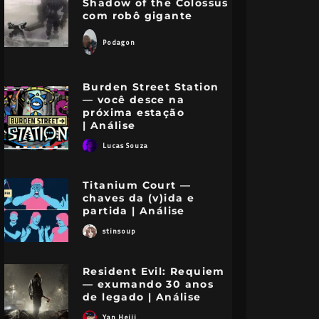
Shadow of the Colossus
com robô gigante
Podagon
Burden Street Station
— você desce na
próxima estação
| Análise
Lucas Souza
Titanium Court —
chaves da (v)ida e
partida | Análise
stinsoup
Resident Evil: Requiem
— exumando 30 anos
de legado | Análise
Yan Heiji