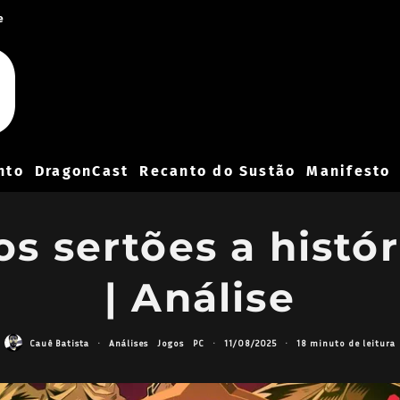
e
nto
DragonCast
Recanto do Sustão
Manifesto
os sertões a histór
| Análise
Cauê Batista
·
Análises
Jogos
PC
·
11/08/2025
·
18 minuto de leitura