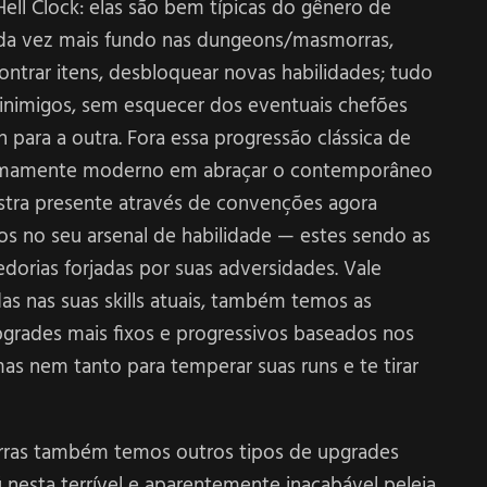
ll Clock: elas são bem típicas do gênero de
cada vez mais fundo nas dungeons/masmorras,
ontrar itens, desbloquear novas habilidades; tudo
 inimigos, sem esquecer dos eventuais chefões
ara a outra. Fora essa progressão clássica de
remamente moderno em abraçar o contemporâneo
ostra presente através de convenções agora
 no seu arsenal de habilidade — estes sendo as
edorias forjadas por suas adversidades. Vale
as nas suas skills atuais, também temos as
grades mais fixos e progressivos baseados nos
mas nem tanto para temperar suas runs e te tirar
ras também temos outros tipos de upgrades
ú nesta terrível e aparentemente inacabável peleja.