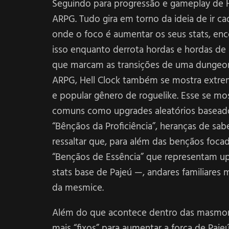
Seguindo para progressão e gameplay de He
ARPG. Tudo gira em torno da ideia de ir 
onde o foco é aumentar os seus stats, enc
isso enquanto derrota hordas e hordas de
que marcam as transições de uma dungeon p
ARPG, Hell Clock também se mostra ext
e popular gênero de roguelike. Esse se m
comuns como upgrades aleatórios baseados
“Bênçãos da Proficiência”, heranças de sab
ressaltar que, para além das bençãos focad
“Bençãos de Essência” que representam up
stats base de Pajeú —, andares familiares 
da mesmice.
Além do que acontece dentro das masmor
mais “fixos” para aumentar a força de Paje