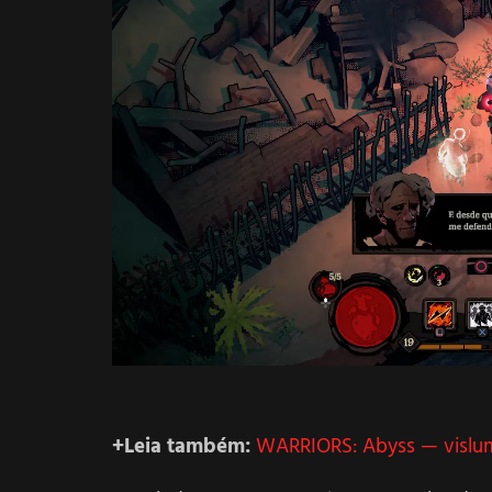
+Leia também:
WARRIORS: Abyss — vislum