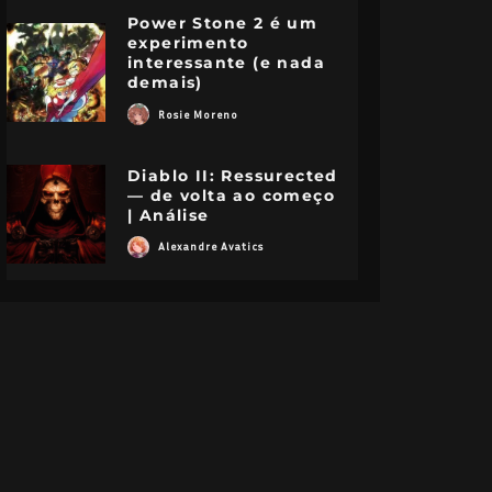
Power Stone 2 é um
experimento
interessante (e nada
demais)
Rosie Moreno
Diablo II: Ressurected
— de volta ao começo
| Análise
Alexandre Avatics