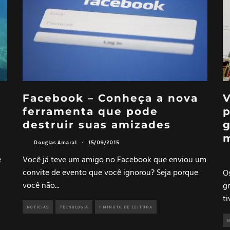
Facebook – Conheça a nova
V
ferramenta que pode
p
destruir suas amizades
g
Douglas Amaral
·
15/09/2015
e
Você já teve um amigo no Facebook que enviou um
convite de evento que você ignorou? Seja porque
O
você não
...
gr
t
NOTÍCIAS
TECNOLOGIA
1 MINUTO DE LEITURA
N