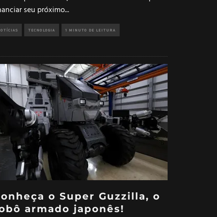
inanciar seu próximo
...
OTÍCIAS
TECNOLOGIA
1 MINUTO DE LEITURA
onheça o Super Guzzilla, o
obô armado japonês!