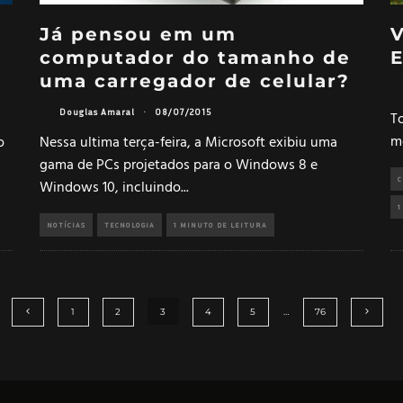
Já pensou em um
V
computador do tamanho de
uma carregador de celular?
Douglas Amaral
·
08/07/2015
T
mo
o
Nessa ultima terça-feira, a Microsoft exibiu uma
gama de PCs projetados para o Windows 8 e
C
Windows 10, incluindo
...
1
NOTÍCIAS
TECNOLOGIA
1 MINUTO DE LEITURA
1
2
3
4
5
…
76