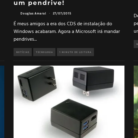
um pendrive!
Douglas Amaral
·
27/07/2015
D
p
É meus amigos a era dos CDS de instalação do
u
Windows acabaram. Agora a Microsoft irá mandar
pendrives
...
N
NOTÍCIAS
TECNOLOGIA
1 MINUTO DE LEITURA