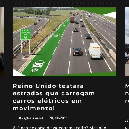
Reino Unido testará
M
estradas que carregam
n
carros elétricos em
r
movimento!
Douglas Amaral
·
20/08/2015
A
u
Até parece coisa de videogame certo? Mas não