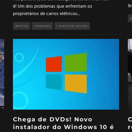
f
é! Um dos problemas que enfrentam os
proprietários de carros elétricos
...
N
NOTÍCIAS
TECNOLOGIA
1 MINUTO DE LEITURA
Chega de DVDs! Novo
C
instalador do Windows 10 é
r