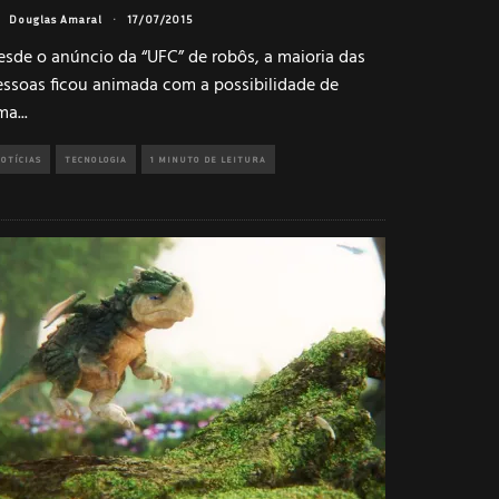
Douglas Amaral
·
17/07/2015
esde o anúncio da “UFC” de robôs, a maioria das
essoas ficou animada com a possibilidade de
ma
...
OTÍCIAS
TECNOLOGIA
1 MINUTO DE LEITURA