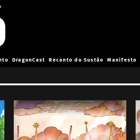
e
nto
DragonCast
Recanto do Sustão
Manifesto