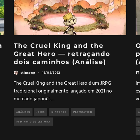
n
The Cruel King and the
O
Great Hero — retraçando
p
dois caminhos (Análise)
(
stinsoup
·
12/05/2022
The Cruel King and the Great Hero é um JRPG
I
tradicional originalmente lançado em 2021 no
e
mercado japonês,
...
ve
ANÁLISES
JOGOS
NINTENDO
PLAYSTATION
A
10 MINUTO DE LEITURA
X
5