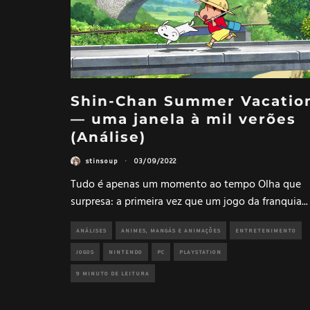
Shin-Chan Summer Vacatio
— uma janela à mil verões
(Análise)
stinsoup
·
03/09/2022
Tudo é apenas um momento ao tempo Olha que
surpresa: a primeira vez que um jogo da franquia
...
ANÁLISES
ANIMES, MANGÁS E ANIMAÇÕES
ENTRETENIMENTO
JOGOS
NINTENDO
PC
PLAYSTATION
9 MINUTO DE LEITURA