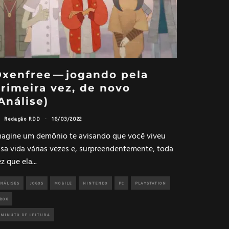
xenfree — jogando pela
rimeira vez, de novo
Análise)
Redação RDD
·
16/03/2022
magine um demônio te avisando que você viveu
ssa vida várias vezes e, surpreendentemente, toda
z que ela
...
NÁLISES
JOGOS
MOBILE
NINTENDO
PC
PLAYSTATION
BOX
 MINUTO DE LEITURA