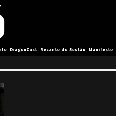
e
nto
DragonCast
Recanto do Sustão
Manifesto