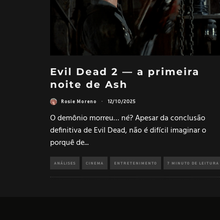
Evil Dead 2 — a primeira
noite de Ash
Rosie Moreno
·
12/10/2025
O demônio morreu… né? Apesar da conclusão
definitiva de Evil Dead, não é difícil imaginar o
porquê de
...
ANÁLISES
CINEMA
ENTRETENIMENTO
7 MINUTO DE LEITURA