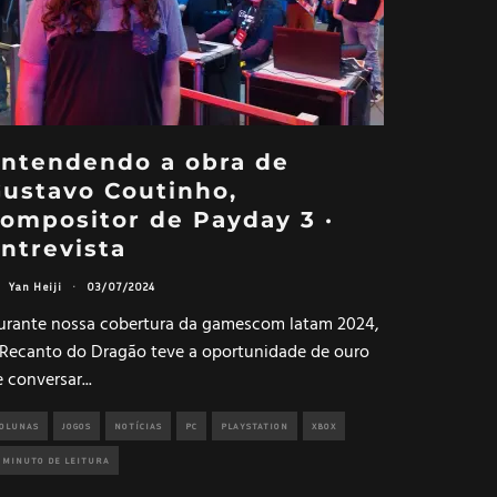
ntendendo a obra de
ustavo Coutinho,
ompositor de Payday 3 ·
ntrevista
Yan Heiji
·
03/07/2024
urante nossa cobertura da gamescom latam 2024,
 Recanto do Dragão teve a oportunidade de ouro
e conversar
...
OLUNAS
JOGOS
NOTÍCIAS
PC
PLAYSTATION
XBOX
 MINUTO DE LEITURA