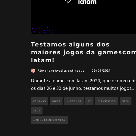
Testamos alguns dos
maiores jogos da gamesco
latam!
Alexandre Avatics
e
stinsoup
·
09/07/2024
Durante a gamescom latam 2024, que ocorreu ent
os dias 26 e 30 de junho, testamos muitos jogos
...
COLUNAS
JOGOS
NINTENDO
PC
PLAYSTATION
SEGA
XBOX
4 MINUTO DE LEITURA