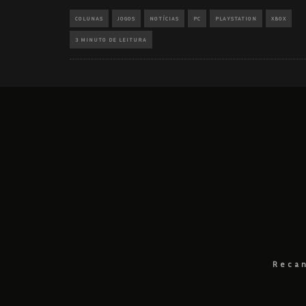
COLUNAS
JOGOS
NOTÍCIAS
PC
PLAYSTATION
XBOX
3 MINUTO DE LEITURA
Recan