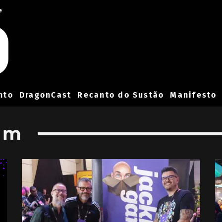
e
nto
DragonCast
Recanto do Sustão
Manifesto
am