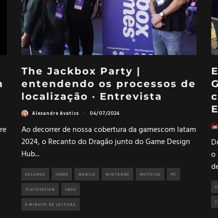
The Jackbox Party |
E
m
entendendo os processos de
G
localização · Entrevista
c
E
Alexandre Avatics
·
04/07/2024
re
Ao decorrer de nossa cobertura da gamescom latam
2024, o Recanto do Dragão junto do Game Design
D
Hub
...
o
d
COLUNAS
JOGOS
MOBILE
NINTENDO
NOTÍCIAS
PC
C
PLAYSTATION
XBOX
7
5 MINUTO DE LEITURA