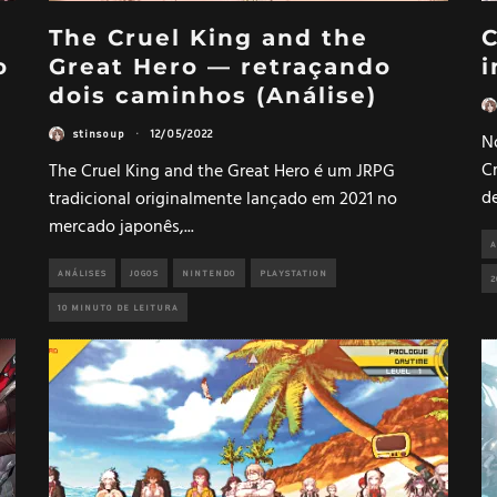
The Cruel King and the
C
o
Great Hero — retraçando
i
dois caminhos (Análise)
stinsoup
·
12/05/2022
N
Cr
The Cruel King and the Great Hero é um JRPG
d
tradicional originalmente lançado em 2021 no
mercado japonês,
...
A
ANÁLISES
JOGOS
NINTENDO
PLAYSTATION
2
10 MINUTO DE LEITURA