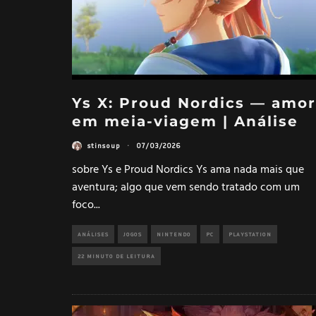
Ys X: Proud Nordics — amor
em meia-viagem | Análise
stinsoup
·
07/03/2026
sobre Ys e Proud Nordics Ys ama nada mais que
aventura; algo que vem sendo tratado com um
foco
...
ANÁLISES
JOGOS
NINTENDO
PC
PLAYSTATION
22 MINUTO DE LEITURA