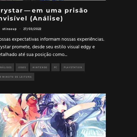
rystar — em uma prisão
nvisível (Análise)
stinsoup
·
27/03/2022
ossas expectativas informam nossas experiências.
ystar promete, desde seu estilo visual edgy e
etalhado até sua posição como
...
NÁLISES
JOGOS
NINTENDO
PC
PLAYSTATION
6 MINUTO DE LEITURA