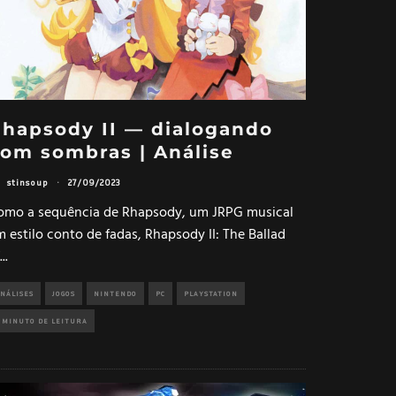
hapsody II — dialogando
om sombras | Análise
stinsoup
·
27/09/2023
omo a sequência de Rhapsody, um JRPG musical
 estilo conto de fadas, Rhapsody II: The Ballad
...
NÁLISES
JOGOS
NINTENDO
PC
PLAYSTATION
 MINUTO DE LEITURA