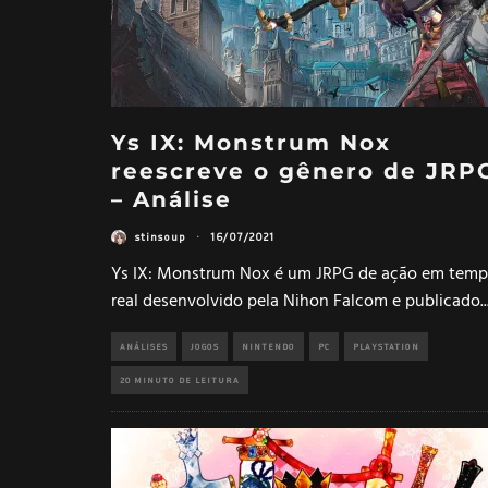
Ys IX: Monstrum Nox
reescreve o gênero de JRP
– Análise
stinsoup
·
16/07/2021
Ys IX: Monstrum Nox é um JRPG de ação em tem
real desenvolvido pela Nihon Falcom e publicado
..
ANÁLISES
JOGOS
NINTENDO
PC
PLAYSTATION
20 MINUTO DE LEITURA