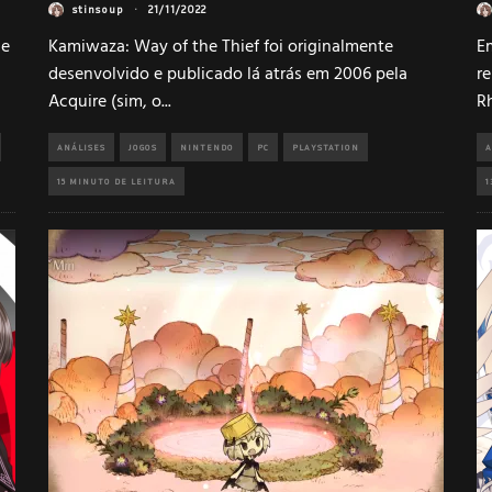
stinsoup
·
21/11/2022
 e
Kamiwaza: Way of the Thief foi originalmente
E
desenvolvido e publicado lá atrás em 2006 pela
re
Acquire (sim, o
...
R
ANÁLISES
JOGOS
NINTENDO
PC
PLAYSTATION
A
15 MINUTO DE LEITURA
1