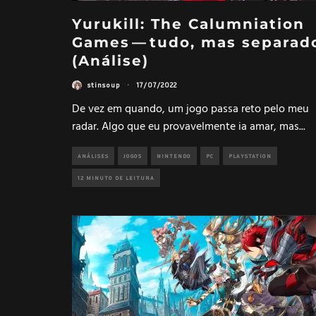
Yurukill: The Calumniation
Games — tudo, mas separad
(Análise)
stinsoup
·
17/07/2022
De vez em quando, um jogo passa reto pelo meu
radar. Algo que eu provavelmente ia amar, mas
...
ANÁLISES
JOGOS
NINTENDO
PC
PLAYSTATION
12 MINUTO DE LEITURA