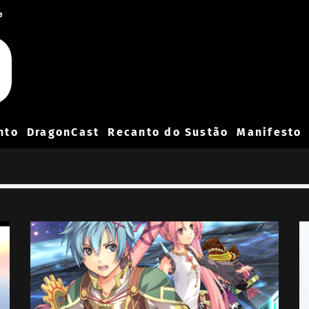
e
nto
DragonCast
Recanto do Sustão
Manifesto