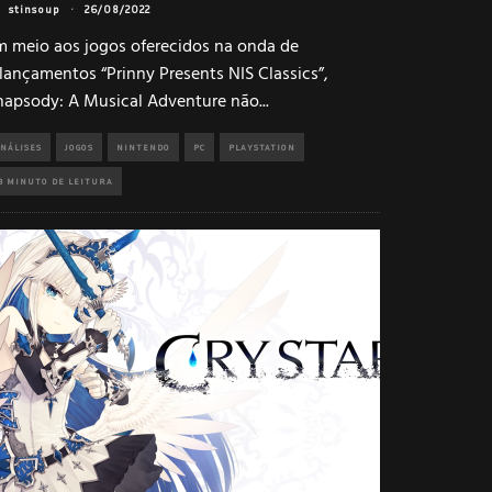
stinsoup
·
26/08/2022
m meio aos jogos oferecidos na onda de
lançamentos “Prinny Presents NIS Classics”,
hapsody: A Musical Adventure não
...
NÁLISES
JOGOS
NINTENDO
PC
PLAYSTATION
3 MINUTO DE LEITURA