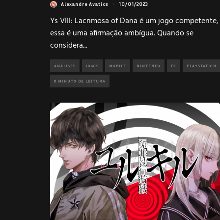
Alexandre Avatics
·
10/01/2023
Ys VIII: Lacrimosa of Dana é um jogo competente,
essa é uma afirmação ambígua. Quando se
considera
...
ANÁLISES
JOGOS
MOBILE
NINTENDO
PC
PLAYSTATION
6 MINUTO DE LEITURA