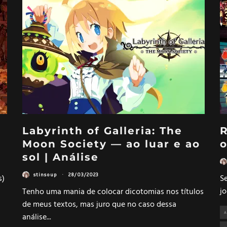
Labyrinth of Galleria: The
R
Moon Society — ao luar e ao
o
sol | Análise
stinsoup
·
28/03/2023
s)
S
jo
Tenho uma mania de colocar dicotomias nos títulos
de meus textos, mas juro que no caso dessa
A
análise
...