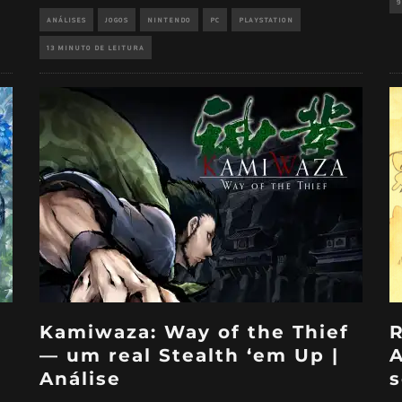
9
ANÁLISES
JOGOS
NINTENDO
PC
PLAYSTATION
13 MINUTO DE LEITURA
Kamiwaza: Way of the Thief
R
— um real Stealth ‘em Up |
A
Análise
s