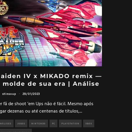
aiden IV x MIKADO remix —
 molde de sua era | Análise
stinsoup
·
29/01/2023
er fã de shoot ’em Ups não é fácil. Mesmo após
gar dezenas ou até centenas de títulos,
...
NÁLISES
JOGOS
NINTENDO
PC
PLAYSTATION
XBOX