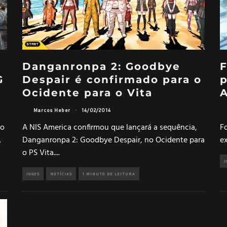
Danganronpa 2: Goodbye
F
G
Despair é confirmado para o
p
Ocidente para o Vita
A
Marcos Heber
·
14/02/2014
po
A NIS America confirmou que lançará a sequência,
Fo
.
Danganronpa 2: Goodbye Despair, no Ocidente para
e
o PS Vita.
...
J
JOGOS
NOTÍCIAS
1 MINUTO DE LEITURA