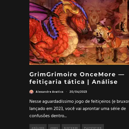
GrimGrimoire OnceMore —
feitiçaria tática | Análise
Alexandre Avatics
·
20/04/2023
Nesse aguardadíssimo jogo de feitiçeiros (e bruxo
lançado em 2023, você vai aprontar uma série de
confusões dentro
...
ANÁLISES
JOGOS
NINTENDO
PLAYSTATION