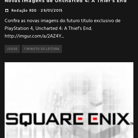
Novas imagens de Uncharted 4: A Thief’s End
Redação RDD
·
29/01/2015
Confira as novas imagens do futuro título exclusivo de
PlayStation 4, Uncharted 4: A Thief’s End.
http://imgur.com/a/2AZ4Y
...
JOGOS
1 MINUTO DE LEITURA