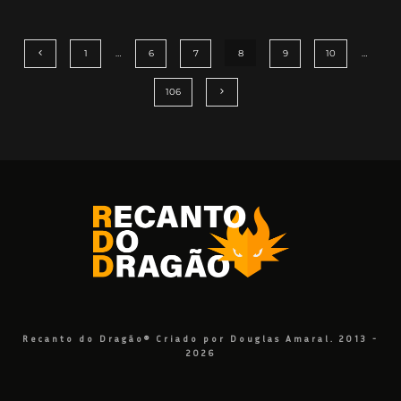
1
…
6
7
8
9
10
…
106
Recanto do Dragão® Criado por Douglas Amaral. 2013 -
2026