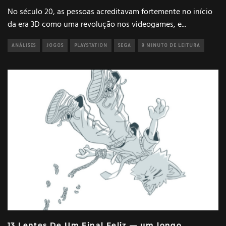
No século 20, as pessoas acreditavam fortemente no início
da era 3D como uma revolução nos videogames, e
...
ANÁLISES
JOGOS
PLAYSTATION
SEGA
9 MINUTO DE LEITURA
13 Lentes De Um Final Feliz — um longo