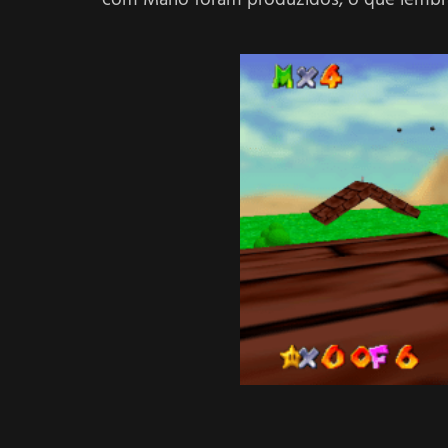
com Mario foram produzidos, o que lemb