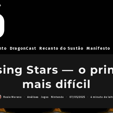
e
nto
DragonCast
Recanto do Sustão
Manifesto
ing Stars — o pri
mais difícil
Rosie Moreno
·
Análises
Jogos
Nintendo
·
07/05/2025
·
4 minuto de leit