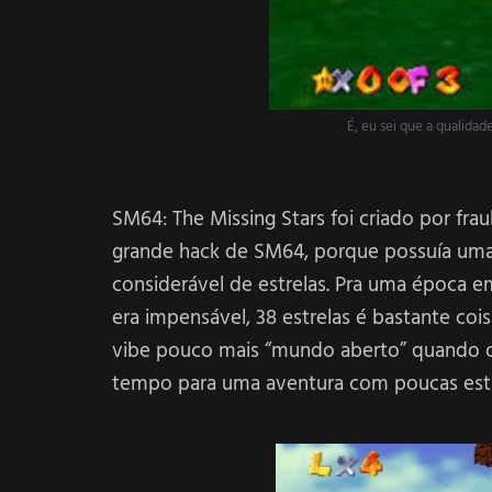
É, eu sei que a qualidad
SM64: The Missing Stars foi criado por fra
grande hack de SM64, porque possuía um
considerável de estrelas. Pra uma época e
era impensável, 38 estrelas é bastante coi
vibe pouco mais “mundo aberto” quando c
tempo para uma aventura com poucas estr