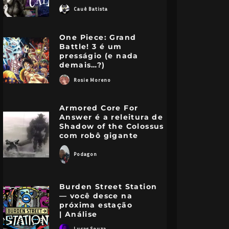
Cauê Batista
One Piece: Grand
Battle! 3 é um
presságio (e nada
demais…?)
Rosie Moreno
Armored Core For
Answer é a releitura de
Shadow of the Colossus
com robô gigante
Podagon
Burden Street Station
— você desce na
próxima estação
| Análise
Lucas Souza