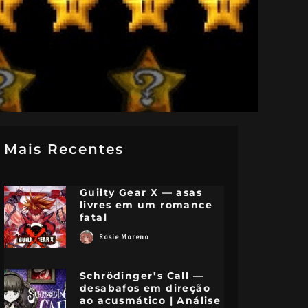
Mais Recentes
Guilty Gear X — asas
livres em um romance
fatal
Rosie Moreno
Schrödinger’s Call —
desabafos em direção
ao acusmático | Análise