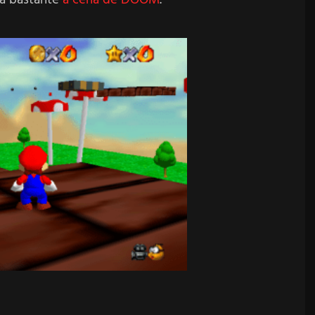
ra bastante
a cena de DOOM
.