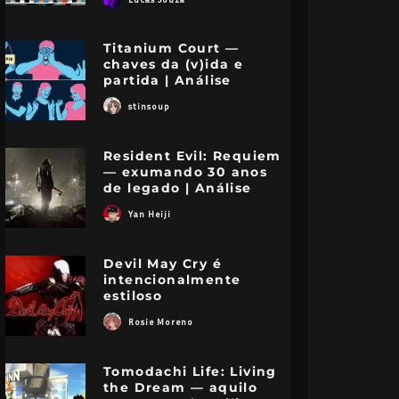
Titanium Court —
chaves da (v)ida e
partida | Análise
stinsoup
Resident Evil: Requiem
— exumando 30 anos
de legado | Análise
Yan Heiji
Devil May Cry é
intencionalmente
estiloso
Rosie Moreno
Tomodachi Life: Living
the Dream — aquilo