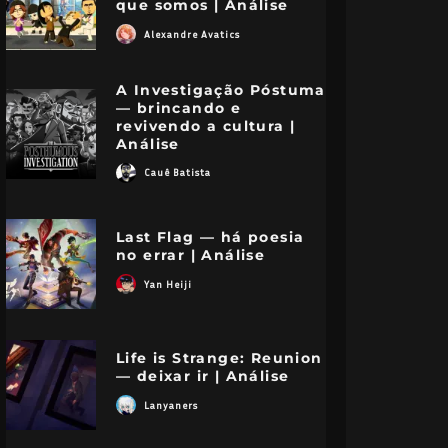
que somos | Análise
Alexandre Avatics
A Investigação Póstuma
— brincando e
revivendo a cultura |
Análise
Cauê Batista
Last Flag — há poesia
no errar | Análise
Yan Heiji
Life is Strange: Reunion
— deixar ir | Análise
Lanyaners