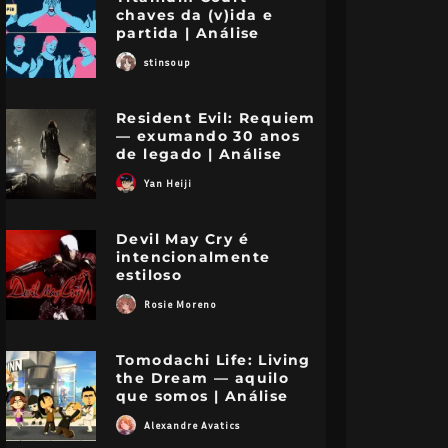
chaves da (v)ida e
partida | Análise
stinsoup
Resident Evil: Requiem
— exumando 30 anos
de legado | Análise
Yan Heiji
Devil May Cry é
intencionalmente
estiloso
Rosie Moreno
Tomodachi Life: Living
the Dream — aquilo
que somos | Análise
Alexandre Avatics