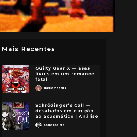
Mais Recentes
Guilty Gear X — asas
livres em um romance
fatal
Rosie Moreno
Schrödinger’s Call —
desabafos em direção
ao acusmático | Análise
Cauê Batista