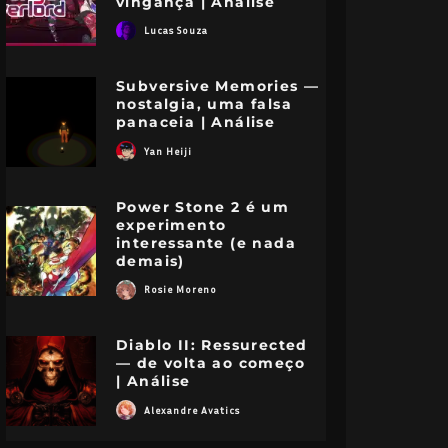
vingança | Análise
Lucas Souza
Subversive Memories —
nostalgia, uma falsa
panaceia | Análise
Yan Heiji
Power Stone 2 é um
experimento
interessante (e nada
demais)
Rosie Moreno
Diablo II: Ressurected
— de volta ao começo
| Análise
Alexandre Avatics