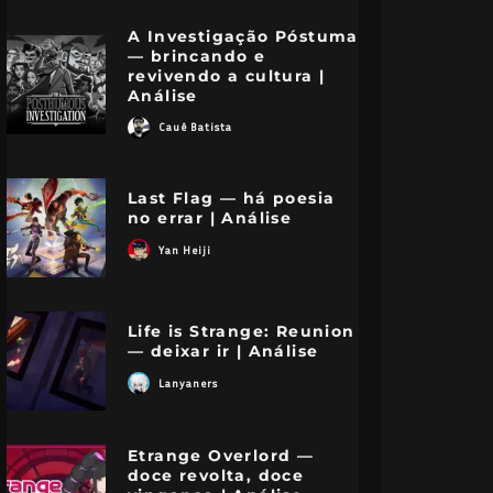
A Investigação Póstuma
— brincando e
revivendo a cultura |
Análise
Cauê Batista
Last Flag — há poesia
no errar | Análise
Yan Heiji
Life is Strange: Reunion
— deixar ir | Análise
Lanyaners
Etrange Overlord —
doce revolta, doce