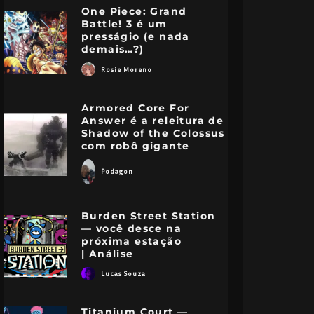
One Piece: Grand
Battle! 3 é um
presságio (e nada
demais…?)
Rosie Moreno
Armored Core For
Answer é a releitura de
Shadow of the Colossus
com robô gigante
Podagon
Burden Street Station
— você desce na
próxima estação
| Análise
Lucas Souza
Titanium Court —