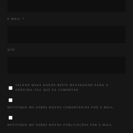
E-MAIL
*
SITE
SALVAR MEUS DADOS NESTE NAVEGADOR PARA A
PRÓXIMA VEZ QUE EU COMENTAR.
NOTIFIQUE-ME SOBRE NOVOS COMENTÁRIOS POR E-MAIL.
NOTIFIQUE-ME SOBRE NOVAS PUBLICAÇÕES POR E-MAIL.