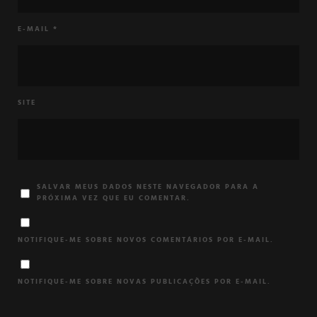
E-MAIL
*
SITE
SALVAR MEUS DADOS NESTE NAVEGADOR PARA A
PRÓXIMA VEZ QUE EU COMENTAR.
NOTIFIQUE-ME SOBRE NOVOS COMENTÁRIOS POR E-MAIL.
NOTIFIQUE-ME SOBRE NOVAS PUBLICAÇÕES POR E-MAIL.