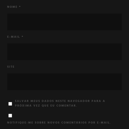
NOME
*
E-MAIL
*
SITE
SALVAR MEUS DADOS NESTE NAVEGADOR PARA A
PRÓXIMA VEZ QUE EU COMENTAR.
NOTIFIQUE-ME SOBRE NOVOS COMENTÁRIOS POR E-MAIL.