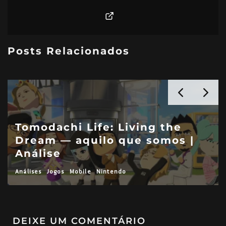
Posts Relacionados
dachi Life: Living the
A Inve
am — aquilo que somos |
brinca
ise
cultura
Jogos
Mobile
Nintendo
Análises
Jog
DEIXE UM COMENTÁRIO