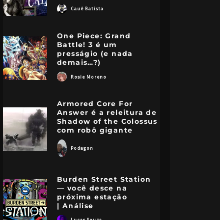
Cauê Batista
One Piece: Grand
Battle! 3 é um
presságio (e nada
demais…?)
Rosie Moreno
Armored Core For
Answer é a releitura de
Shadow of the Colossus
com robô gigante
Podagon
Burden Street Station
— você desce na
próxima estação
| Análise
Lucas Souza