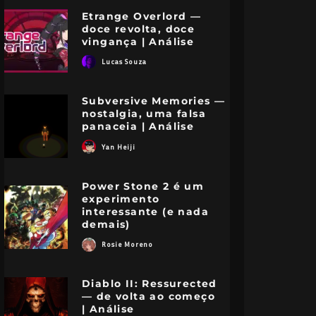
Etrange Overlord —
doce revolta, doce
vingança | Análise
Lucas Souza
Subversive Memories —
nostalgia, uma falsa
panaceia | Análise
Yan Heiji
Power Stone 2 é um
experimento
interessante (e nada
demais)
Rosie Moreno
Diablo II: Ressurected
— de volta ao começo
| Análise