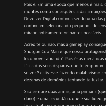
Pois é. Em uma época que menos é mais,
montes como consequência das ambições in
Devolver Digital continua sendo uma das p
continuam selecionando pequenos desenvo
mirabolanticamente brilhantes possíveis.
Acredite ou não, mas a gameplay consegue 
Shotgun Cop Man é que nosso protagonist
locomover atirando”. Pois é: as mecânicas
física dos seus disparos, que te empurram 
se você estivesse fazendo malabarismo co
dezenas de demônios tentando te fuzilar.
São sempre duas armas, uma primária (que
dano) e uma secundária, que é sua fidedig
te sustenta no ar por pouco tempo, e a ou