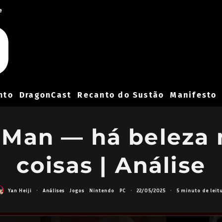
e
nto
DragonCast
Recanto do Sustão
Manifesto
 Man — há beleza 
coisas | Análise
Yan Heiji
·
Análises
Jogos
Nintendo
PC
·
22/05/2025
·
5 minuto de leit