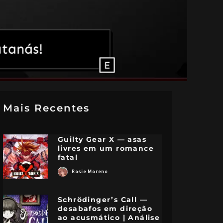
Mais Recentes
Guilty Gear X — asas
livres em um romance
fatal
Rosie Moreno
Schrödinger’s Call —
desabafos em direção
ao acusmático | Análise