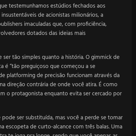
 que testemunhamos estúdios fechados aos
sustentáveis de acionistas milionários, a
ublishers imaculadas que, com proficiência,
lvedores dotados das ideias mais
ser tão simples quanto a história. O gimmick de
a é “tão preguiçoso que começou a se
 de platforming de precisão funcionam através da
na direção contrária de onde você atira. É como
m o protagonista enquanto evita ser cercado por
 pode ser substituída, mas você a perde se tomar
na escopeta de curto-alcance com três balas. Uma
tra te joga pra longe, sendo que você apenas as