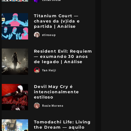
Titanium Court —
chaves da (v)ida e
partida | Análise
stinsoup
Resident Evil: Requiem
— exumando 30 anos
de legado | Análise
Yan Heiji
Devil May Cry é
intencionalmente
estiloso
Rosie Moreno
Tomodachi Life: Living
the Dream — aquilo