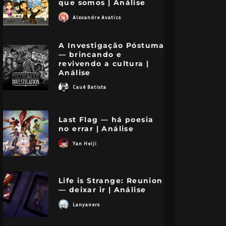
que somos | Análise
Alexandre Avatics
A Investigação Póstuma
— brincando e
revivendo a cultura |
Análise
Cauê Batista
Last Flag — há poesia
no errar | Análise
Yan Heiji
Life is Strange: Reunion
— deixar ir | Análise
Lanyaners