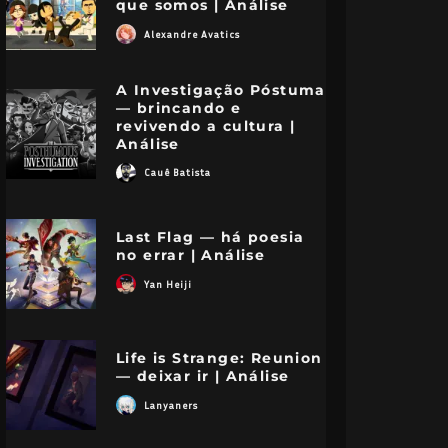
que somos | Análise
Alexandre Avatics
A Investigação Póstuma
— brincando e
revivendo a cultura |
Análise
Cauê Batista
Last Flag — há poesia
no errar | Análise
Yan Heiji
Life is Strange: Reunion
— deixar ir | Análise
Lanyaners