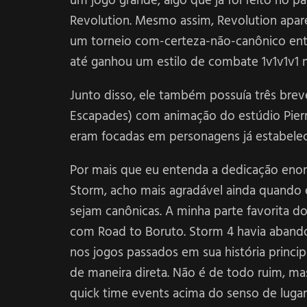
um jogo grande; algo que já foi feito no
Revolution. Mesmo assim, Revolution apa
um torneio com-certeza-não-canônico entre
até ganhou um estilo de combate 1v1v1v1
Junto disso, ele também possuía três breves 
Escapades) com animação do estúdio Pierr
eram focadas em personagens já estabelec
Por mais que eu entenda a dedicação enor
Storm, acho mais agradável ainda quando e
sejam canônicas. A minha parte favorita 
com Road to Boruto. Storm 4 havia abando
nos jogos passados em sua história princ
de maneira direta. Não é de todo ruim, ma
quick time events acima do senso de luga