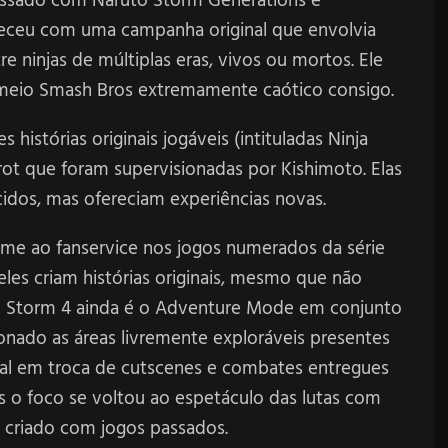
 passado com Naruto Storm Generations e
receu com uma campanha original que envolvia
 ninjas de múltiplas eras, vivos ou mortos. Ele
 meio Smash Bros extremamente caótico consigo.
histórias originais jogáveis (intituladas Ninja
ot que foram supervisionadas por Kishimoto. Elas
idos, mas ofereciam experiências novas.
me ao fanservice nos jogos numerados da série
les criam histórias originais, mesmo que não
do Storm 4 ainda é o Adventure Mode em conjunto
nado as áreas livremente exploráveis presentes
ipal em troca de cutscenes e combates entregues
s o foco se voltou ao espetáculo das lutas com
r criado com jogos passados.