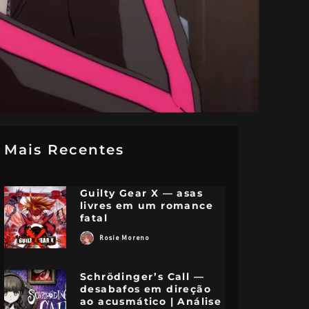
Mais Recentes
Guilty Gear X — asas
livres em um romance
fatal
Rosie Moreno
Schrödinger’s Call —
desabafos em direção
ao acusmático | Análise