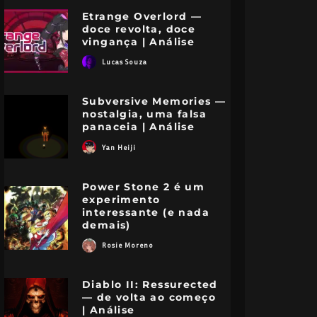
Etrange Overlord —
doce revolta, doce
vingança | Análise
Lucas Souza
Subversive Memories —
nostalgia, uma falsa
panaceia | Análise
Yan Heiji
Power Stone 2 é um
experimento
interessante (e nada
demais)
Rosie Moreno
Diablo II: Ressurected
— de volta ao começo
| Análise