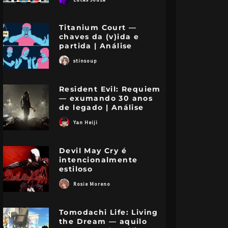
Titanium Court —
chaves da (v)ida e
partida | Análise
stinsoup
Resident Evil: Requiem
— exumando 30 anos
de legado | Análise
Yan Heiji
Devil May Cry é
intencionalmente
estiloso
Rosie Moreno
Tomodachi Life: Living
the Dream — aquilo