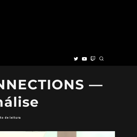
NNECTIONS —
álise
to de leitura