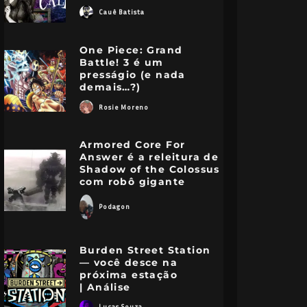
Cauê Batista
One Piece: Grand
Battle! 3 é um
presságio (e nada
demais…?)
Rosie Moreno
Armored Core For
Answer é a releitura de
Shadow of the Colossus
com robô gigante
Podagon
Burden Street Station
— você desce na
próxima estação
| Análise
Lucas Souza