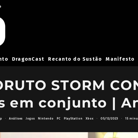
e
nto
DragonCast
Recanto do Sustão
Manifesto
ORUTO STORM CO
s em conjunto | An
up
·
Análises
Jogos
Nintendo
PC
PlayStation
Xbox
·
05/12/2023
·
15 minu