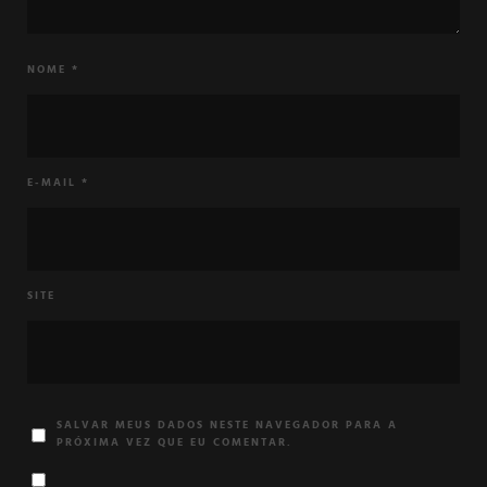
NOME
*
E-MAIL
*
SITE
SALVAR MEUS DADOS NESTE NAVEGADOR PARA A
PRÓXIMA VEZ QUE EU COMENTAR.