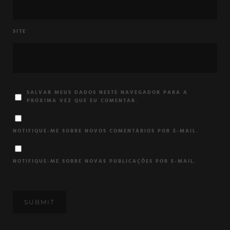
SITE
SALVAR MEUS DADOS NESTE NAVEGADOR PARA A
PRÓXIMA VEZ QUE EU COMENTAR.
NOTIFIQUE-ME SOBRE NOVOS COMENTÁRIOS POR E-MAIL.
NOTIFIQUE-ME SOBRE NOVAS PUBLICAÇÕES POR E-MAIL.