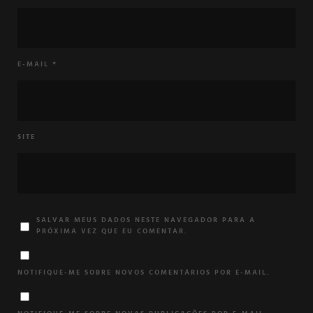
E-MAIL
*
SITE
SALVAR MEUS DADOS NESTE NAVEGADOR PARA A
PRÓXIMA VEZ QUE EU COMENTAR.
NOTIFIQUE-ME SOBRE NOVOS COMENTÁRIOS POR E-MAIL.