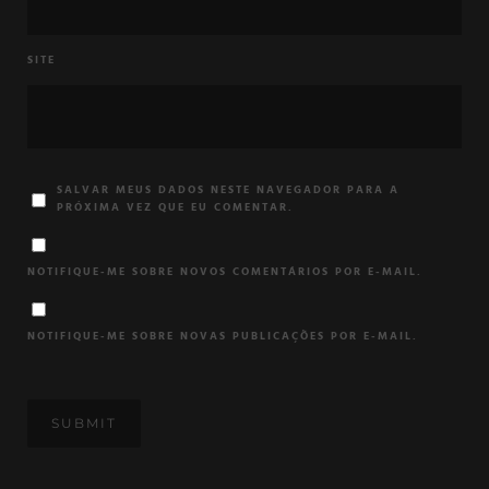
SITE
SALVAR MEUS DADOS NESTE NAVEGADOR PARA A
PRÓXIMA VEZ QUE EU COMENTAR.
NOTIFIQUE-ME SOBRE NOVOS COMENTÁRIOS POR E-MAIL.
NOTIFIQUE-ME SOBRE NOVAS PUBLICAÇÕES POR E-MAIL.