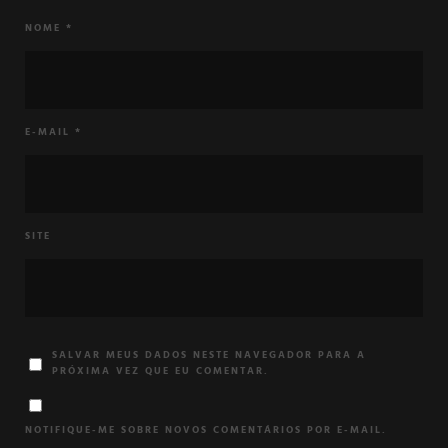
NOME
*
E-MAIL
*
SITE
SALVAR MEUS DADOS NESTE NAVEGADOR PARA A
PRÓXIMA VEZ QUE EU COMENTAR.
NOTIFIQUE-ME SOBRE NOVOS COMENTÁRIOS POR E-MAIL.