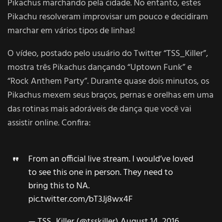
Pikachus marchando pela cidade. No entanto, estes
Pikachu resolveram improvisar um pouco e decidiram
marchar em vários tipos de linhas!
O vídeo, postado pelo usuário do Twitter “TSS_Killer”,
mostra três Pikachus dançando “Uptown Funk” e
“Rock Anthem Party”. Durante quase dois minutos, os
Pikachus mexem seus braços, pernas e orelhas em uma
das rotinas mais adoráveis de dança que você vai
assistir online. Confira:
From an official live stream. I would’ve loved
to see this one in person. They need to
bring this to NA.
pic.twitter.com/bT3Jj8wx4F
— TSS_Killer (@tsskiller)
August 14, 2016