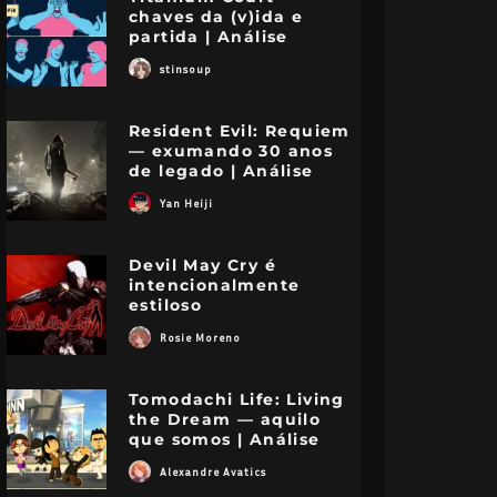
chaves da (v)ida e
partida | Análise
stinsoup
Resident Evil: Requiem
— exumando 30 anos
de legado | Análise
Yan Heiji
Devil May Cry é
intencionalmente
estiloso
Rosie Moreno
Tomodachi Life: Living
the Dream — aquilo
que somos | Análise
Alexandre Avatics