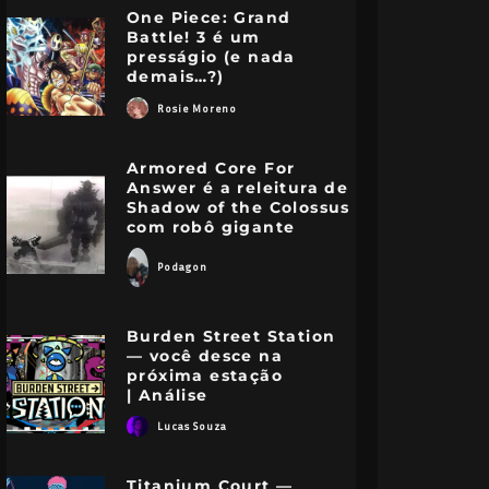
One Piece: Grand
Battle! 3 é um
presságio (e nada
demais…?)
Rosie Moreno
Armored Core For
Answer é a releitura de
Shadow of the Colossus
com robô gigante
Podagon
Burden Street Station
— você desce na
próxima estação
| Análise
Lucas Souza
Titanium Court —