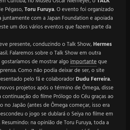
 em Curitiba, no Museu Oscar Niemeyer, o
TALK
de Pégaso,
Toru Furuya
. O evento foi organizado
a juntamente com a Japan Foundation e apoiada
 este um dos vários eventos que fazem parte da
teve presente, conduzindo o Talk Show,
Hermes
asil. Falaremos sobre o Talk Show em outra
 gostaríamos de mostrar algo
importante
que
prensa. Como não podia deixar de ser, o site
esentado pelo fã e colaborador
Dudu Ferreira
.
e novos projetos após o término de Ômega, disse
a continuação do filme Prólogo do Céu graças ao
o no Japão (antes de Ômega começar, isso era
e escondeu o jogo se dublará o Seiya no filme em
 Resumindo: na opinião de Toru Furuya, toda a