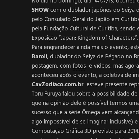
No último domingo, dia 14/07/13, ocorreu
SHOW
com o dublador japônes do Seiya 
pelo Consulado Geral do Japão em Curitib
pela Fundação Cultural de Curitiba, sendo
Exposição “Japan: Kingdom of Characters”.
Para engrandecer ainda mais o evento, es
Baroli
, dublador do Seiya de Pégado no Br
postagem, com
fotos
e vídeos, mas agora
aconteceu após o evento, a coletiva de im
CavZodiaco.com.br
esteve presente repr
Toru Furuya falou sobre a possibilidade d
que na opinião dele é possível termos um
sucesso que a série Ômega vem alcançand
algo impossível de se imaginar inclusive) 
Computação Gráfica 3D previsto para 2014.