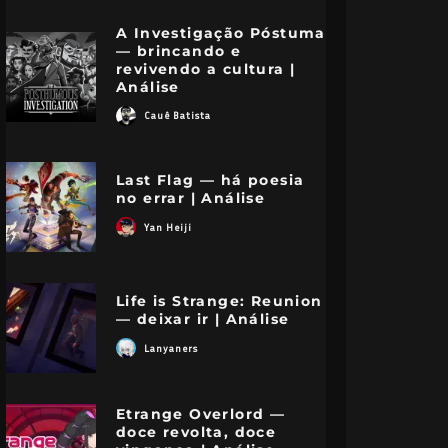
A Investigação Póstuma
— brincando e
revivendo a cultura |
Análise
Cauê Batista
Last Flag — há poesia
no errar | Análise
Yan Heiji
Life is Strange: Reunion
— deixar ir | Análise
Cavaleiros do
Lanyaners
Zodíaco: Lost Canvas
– Retorno do anime
Etrange Overlord —
doce revolta, doce
depende dos