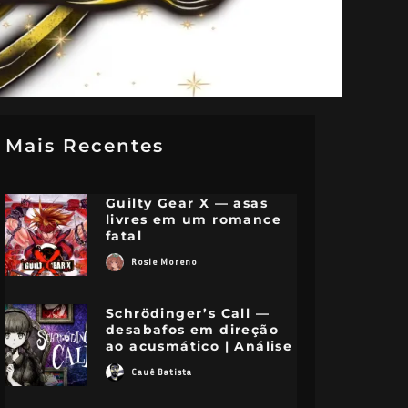
Mais Recentes
Guilty Gear X — asas
livres em um romance
fatal
Rosie Moreno
Schrödinger’s Call —
desabafos em direção
ao acusmático | Análise
Cauê Batista