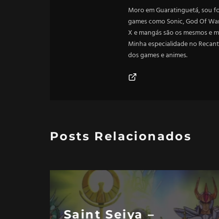
Moro em Guaratinguetá, sou f
games como Sonic, God Of War,
X e mangás são os mesmos e me
Minha especialidade no Recant
dos games e animes.
Posts Relacionados
Saint Seiya –