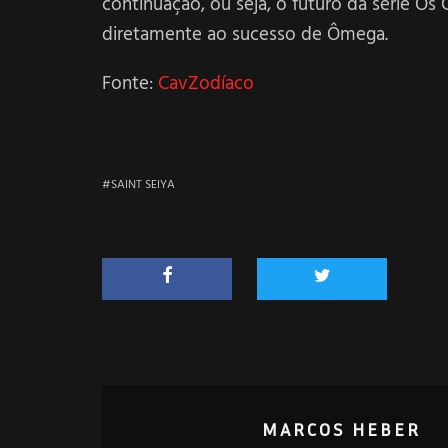
continuação, ou seja, o futuro da série Os
diretamente ao sucesso de Ômega.
Fonte:
CavZodíaco
SAINT SEIYA
MARCOS HEBER