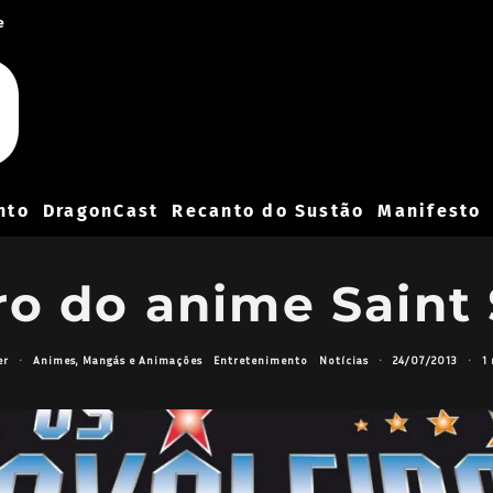
e
nto
DragonCast
Recanto do Sustão
Manifesto
ro do anime Saint 
er
·
Animes, Mangás e Animações
Entretenimento
Notícias
·
24/07/2013
·
1