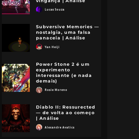
vingança | Análise
acionistas;
Caval
Lucas Souza
Brasileiros criam
Zodía
petição para que o
cláss
Subversive Memories —
nostalgia, uma falsa
anime volte!
lanç
panaceia | Análise
nimes, Mangás e Animações
Entretenimento
Notícias
Animes, Mangá
Yan Heiji
Power Stone 2 é um
experimento
interessante (e nada
demais)
Rosie Moreno
Diablo II: Ressurected
— de volta ao começo
| Análise
Alexandre Avatics