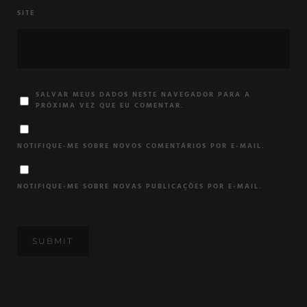
SITE
SALVAR MEUS DADOS NESTE NAVEGADOR PARA A
PRÓXIMA VEZ QUE EU COMENTAR.
NOTIFIQUE-ME SOBRE NOVOS COMENTÁRIOS POR E-MAIL.
NOTIFIQUE-ME SOBRE NOVAS PUBLICAÇÕES POR E-MAIL.