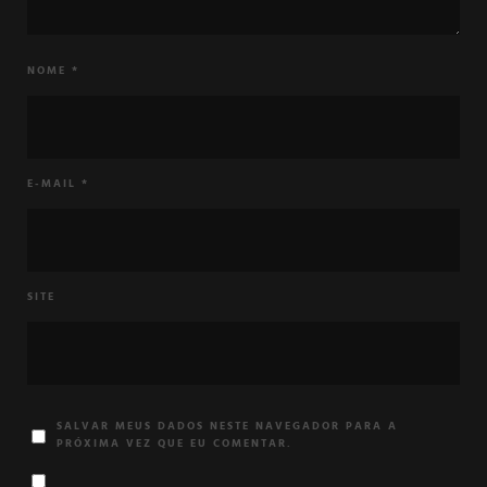
NOME
*
E-MAIL
*
SITE
SALVAR MEUS DADOS NESTE NAVEGADOR PARA A
PRÓXIMA VEZ QUE EU COMENTAR.