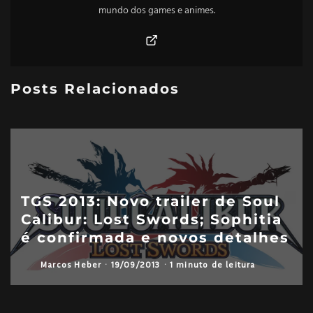
mundo dos games e animes.
Posts Relacionados
TGS 2013: Novo trailer de Soul
Calibur: Lost Swords; Sophitia
é confirmada e novos detalhes
Marcos Heber
·
19/09/2013
·
1 minuto de leitura