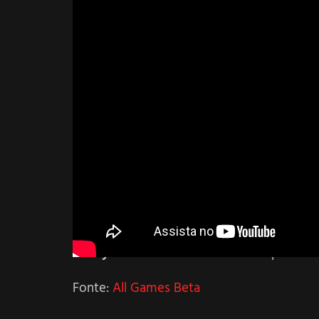
Guilty Gear Xrd -REVELATOR
sai para Ar
Fonte:
All Games Beta