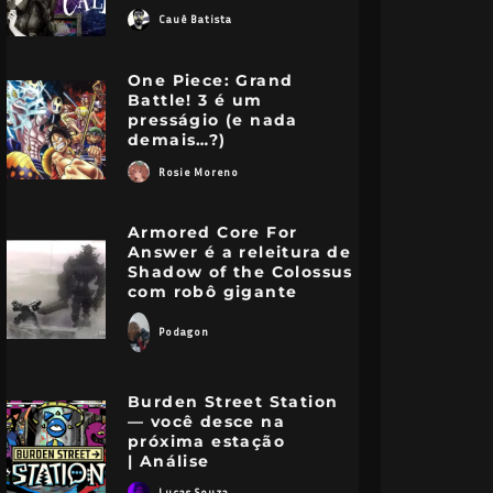
Cauê Batista
One Piece: Grand
Battle! 3 é um
presságio (e nada
demais…?)
Rosie Moreno
Armored Core For
Answer é a releitura de
Shadow of the Colossus
com robô gigante
Podagon
Burden Street Station
— você desce na
próxima estação
| Análise
Lucas Souza