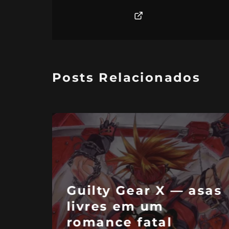
Posts Relacionados
Ton
Radirgy Swag —
Ska
tudo que é possível |
cort
Análise
Bird