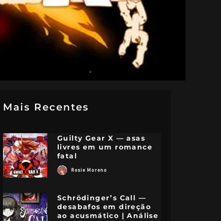
Mais Recentes
Guilty Gear X — asas
livres em um romance
fatal
Rosie Moreno
Schrödinger’s Call —
desabafos em direção
ao acusmático | Análise