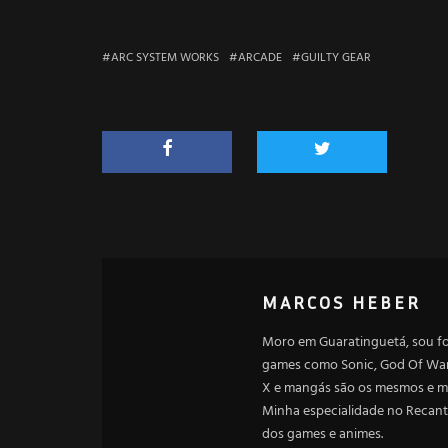
ARC SYSTEM WORKS
ARCADE
GUILTY GEAR
MARCOS HEBER
Moro em Guaratinguetá, sou f
games como Sonic, God Of War,
X e mangás são os mesmos e me
Minha especialidade no Recant
dos games e animes.