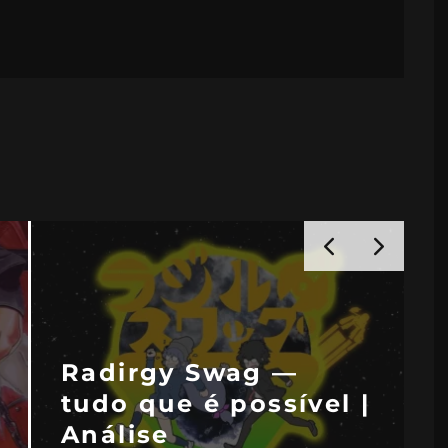
y Hawk’s Pro
ter 3+4 —
Power S
aram as asas do
clássico
man | Análise
(e nada 