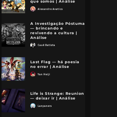
que somos | Análise
Alexandre Avatics
A Investigação Póstuma
— brincando e
revivendo a cultura |
Análise
Cauê Batista
Last Flag — há poesia
no errar | Análise
Yan Heiji
Life is Strange: Reunion
— deixar ir | Análise
Lanyaners