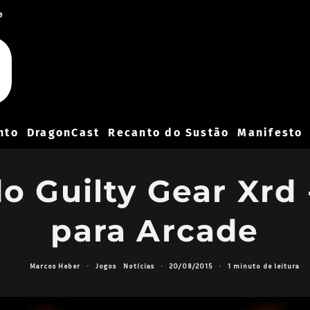
e
nto
DragonCast
Recanto do Sustão
Manifesto
 do Guilty Gear Xr
para Arcade
Marcos Heber
·
Jogos
Notícias
·
20/08/2015
·
1 minuto de leitura