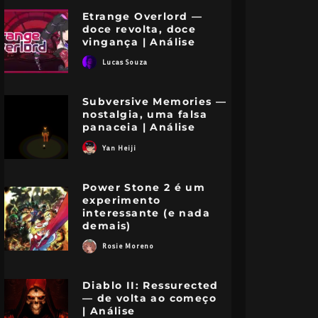
Etrange Overlord —
doce revolta, doce
vingança | Análise
Lucas Souza
Subversive Memories —
nostalgia, uma falsa
panaceia | Análise
Yan Heiji
Power Stone 2 é um
experimento
interessante (e nada
demais)
Rosie Moreno
tone é um
Guilty Gear: 
 inesquecível
Missing Link 
Diablo II: Ressurected
— de volta ao começo
demais)
riffs e dores
| Análise