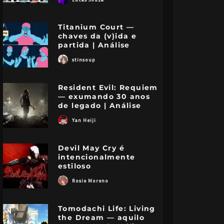
Titanium Court —
chaves da (v)ida e
partida | Análise
stinsoup
Resident Evil: Requiem
— exumando 30 anos
de legado | Análise
Yan Heiji
Devil May Cry é
intencionalmente
estiloso
Rosie Moreno
Tomodachi Life: Living
the Dream — aquilo