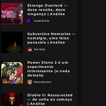
Etrange Overlord —
doce revolta, doce
vingança | Análise
Lucas Souza
Subversive Memories —
nostalgia, uma falsa
panaceia | Análise
Yan Heiji
Power Stone 2 é um
experimento
interessante (e nada
demais)
Rosie Moreno
Diablo II: Ressurected
— de volta ao começo
| Análise