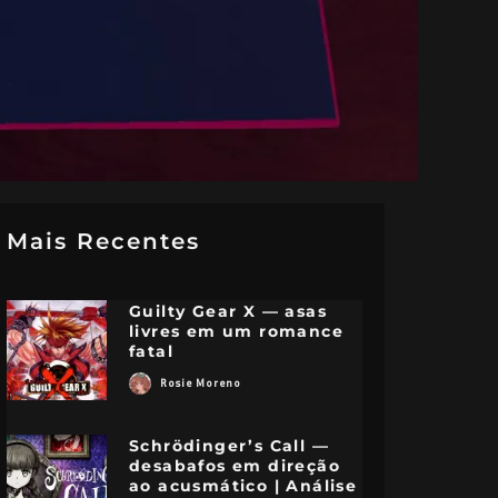
Mais Recentes
Guilty Gear X — asas
livres em um romance
fatal
Rosie Moreno
Schrödinger’s Call —
desabafos em direção
ao acusmático | Análise