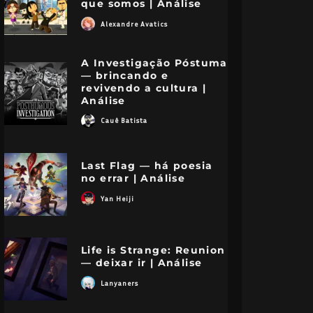
que somos | Análise
Alexandre Avatics
A Investigação Póstuma
— brincando e
revivendo a cultura |
Análise
Cauê Batista
Last Flag — há poesia
no errar | Análise
Yan Heiji
Life is Strange: Reunion
— deixar ir | Análise
Lanyaners