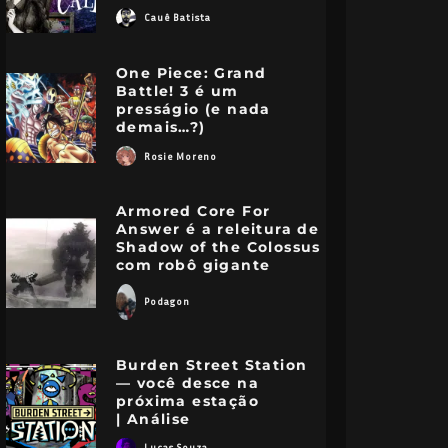
Cauê Batista
One Piece: Grand
Battle! 3 é um
presságio (e nada
demais…?)
Rosie Moreno
Armored Core For
Answer é a releitura de
Shadow of the Colossus
com robô gigante
Podagon
Burden Street Station
— você desce na
próxima estação
| Análise
Lucas Souza