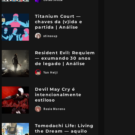
Titanium Court —
chaves da (v)ida e
partida | Análise
stinsoup
Resident Evil: Requiem
— exumando 30 anos
de legado | Análise
Yan Heiji
Devil May Cry é
intencionalmente
estiloso
Rosie Moreno
Tomodachi Life: Living
the Dream — aquilo