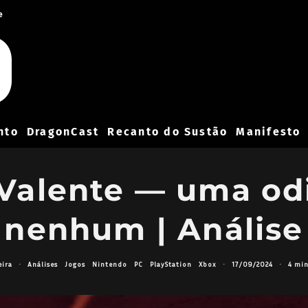
e
nto
DragonCast
Recanto do Sustão
Manifesto
Valente — uma odi
nenhum | Análise
eira
·
Análises
Jogos
Nintendo
PC
PlayStation
Xbox
·
17/09/2024
·
4 min