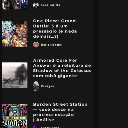
Cauê Batista
One Piece: Grand
Battle! 3 é um
presságio (e nada
demais…?)
Rosie Moreno
Armored Core For
Answer é a releitura de
Shadow of the Colossus
com robô gigante
Podagon
Burden Street Station
— você desce na
próxima estação
| Análise
Lucas Souza