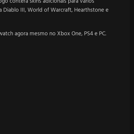
go conterá skins adicionais para vários
Diablo III, World of Warcraft, Hearthstone e
rwatch agora mesmo no Xbox One, PS4 e PC.