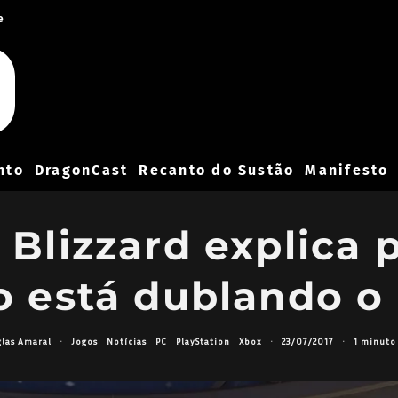
e
nto
DragonCast
Recanto do Sustão
Manifesto
Blizzard explica 
 está dublando o
las Amaral
·
Jogos
Notícias
PC
PlayStation
Xbox
·
23/07/2017
·
1 minuto 