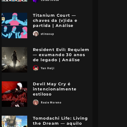
Titanium Court —
chaves da (v)ida e
partida | Análise
stinsoup
Resident Evil: Requiem
— exumando 30 anos
de legado | Análise
Yan Heiji
Devil May Cry é
intencionalmente
estiloso
Rosie Moreno
Tomodachi Life: Living
the Dream — aquilo