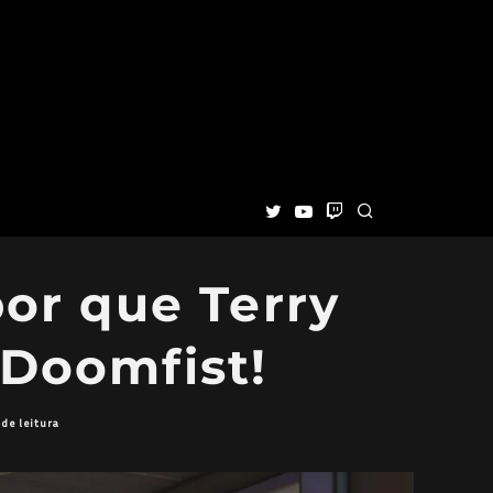
por que Terry
 Doomfist!
de leitura