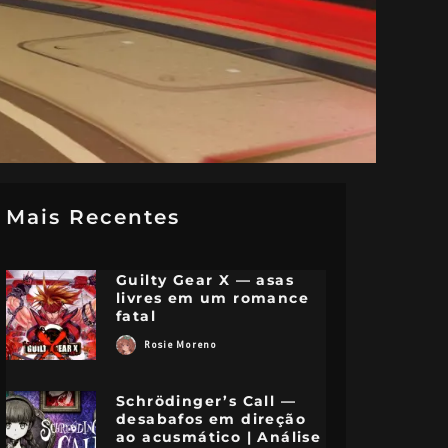
Mais Recentes
Guilty Gear X — asas
livres em um romance
fatal
Rosie Moreno
Schrödinger’s Call —
desabafos em direção
ao acusmático | Análise