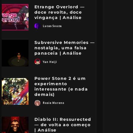
Etrange Overlord —
doce revolta, doce
vingança | Análise
Lucas Souza
Subversive Memories —
nostalgia, uma falsa
panaceia | Análise
Yan Heiji
Power Stone 2 é um
experimento
interessante (e nada
demais)
Rosie Moreno
Diablo II: Ressurected
— de volta ao começo
| Análise
World