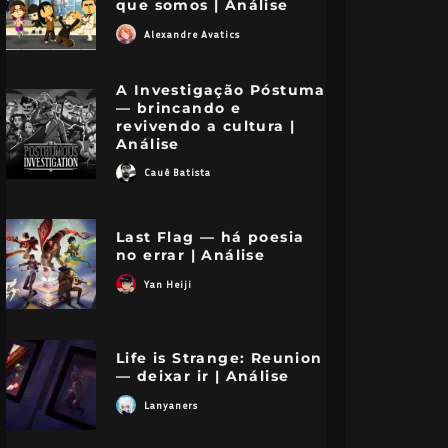
que somos | Análise
Alexandre Avatics
A Investigação Póstuma
— brincando e
revivendo a cultura |
Análise
Cauê Batista
Last Flag — há poesia
no errar | Análise
Yan Heiji
Life is Strange: Reunion
— deixar ir | Análise
Lanyaners