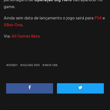
personagens de
Operação Big Hero
vão aparecer no
game.
Ainda sem data de lançamento o jogo sairá para
PS4
e
XBox One
.
Via:
All Games Beta
DISNEY
SQUARE ENIX
XBOX ONE