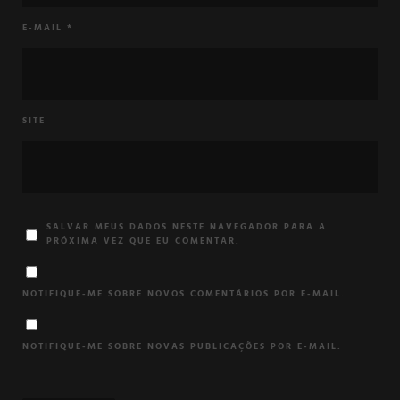
E-MAIL
*
SITE
SALVAR MEUS DADOS NESTE NAVEGADOR PARA A
PRÓXIMA VEZ QUE EU COMENTAR.
NOTIFIQUE-ME SOBRE NOVOS COMENTÁRIOS POR E-MAIL.
NOTIFIQUE-ME SOBRE NOVAS PUBLICAÇÕES POR E-MAIL.