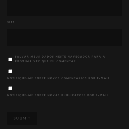
SITE
SALVAR MEUS DADOS NESTE NAVEGADOR PARA A
PRÓXIMA VEZ QUE EU COMENTAR.
NOTIFIQUE-ME SOBRE NOVOS COMENTÁRIOS POR E-MAIL.
NOTIFIQUE-ME SOBRE NOVAS PUBLICAÇÕES POR E-MAIL.