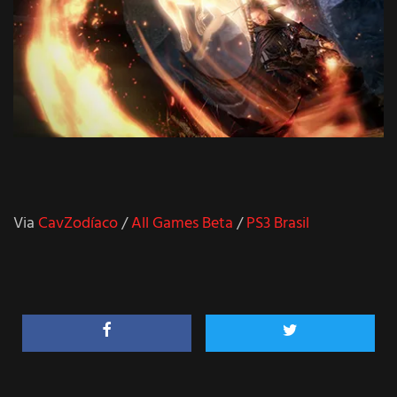
Via
CavZodíaco
/
All Games Beta
/
PS3 Brasil