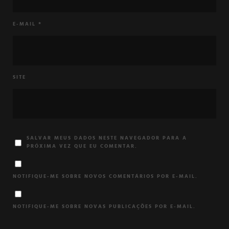
E-MAIL
*
SITE
SALVAR MEUS DADOS NESTE NAVEGADOR PARA A
PRÓXIMA VEZ QUE EU COMENTAR.
NOTIFIQUE-ME SOBRE NOVOS COMENTÁRIOS POR E-MAIL.
NOTIFIQUE-ME SOBRE NOVAS PUBLICAÇÕES POR E-MAIL.