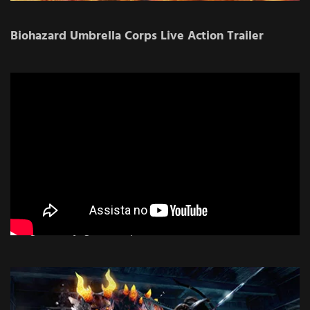
Biohazard Umbrella Corps Live Action Trailer
Imagens do jogo NiOh para PS4