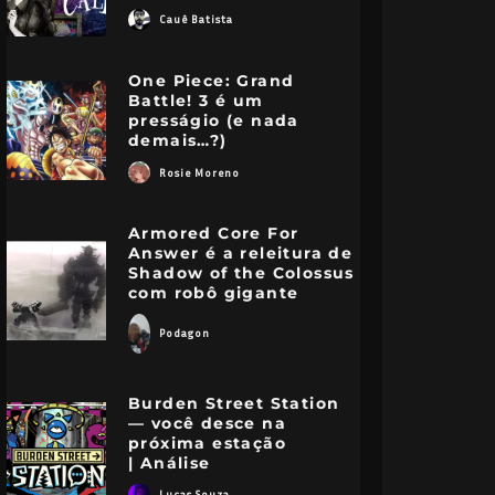
Cauê Batista
One Piece: Grand
Battle! 3 é um
presságio (e nada
demais…?)
Rosie Moreno
Armored Core For
Answer é a releitura de
Shadow of the Colossus
com robô gigante
Podagon
Burden Street Station
— você desce na
próxima estação
| Análise
Lucas Souza