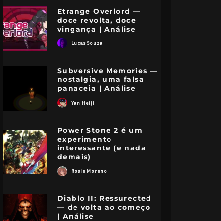
Etrange Overlord —
doce revolta, doce
vingança | Análise
Lucas Souza
Subversive Memories —
nostalgia, uma falsa
panaceia | Análise
Diablo II:
Tales
Yan Heiji
Ressurected — de
Rema
volta ao começo
ouro
Power Stone 2 é um
experimento
| Análise
propó
interessante (e nada
demais)
nálises
Jogos
Nintendo
PC
PlayStation
Xbox
Análises
Jogo
Rosie Moreno
Diablo II: Ressurected
— de volta ao começo
| Análise