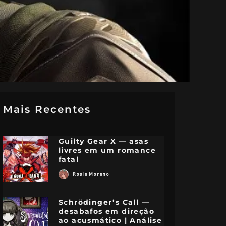
Mais Recentes
Guilty Gear X — asas
livres em um romance
fatal
Rosie Moreno
Schrödinger’s Call —
desabafos em direção
ao acusmático | Análise