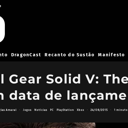
e
nto
DragonCast
Recanto do Sustão
Manifesto
al Gear Solid V: T
m data de lançame
las Amaral
·
Jogos
Notícias
PC
PlayStation
Xbox
·
24/08/2015
·
1 minuto 