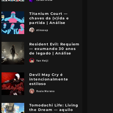
Titanium Court —
chaves da (v)ida e
partida | Análise
stinsoup
Resident Evil: Requiem
— exumando 30 anos
de legado | Análise
Yan Heiji
Devil May Cry é
intencionalmente
estiloso
Rosie Moreno
Tomodachi Life: Living
the Dream — aquilo