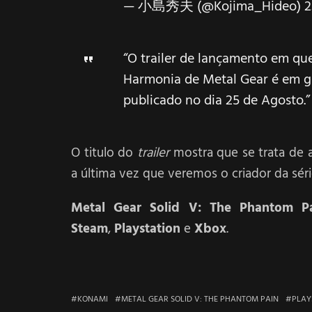
— 小島秀夫 (@Kojima_Hideo)
2
“O trailer de lançamento em qu
Harmonia de Metal Gear é em gr
publicado no dia 25 de Agosto.”
O titulo do
trailer
mostra que se trata de a
a última vez que veremos o criador da sé
Metal Gear Solid V: The Phantom P
Steam
,
Playstation
e
Xbox
.
KONAMI
METAL GEAR SOLID V: THE PHANTOM PAIN
PLAY