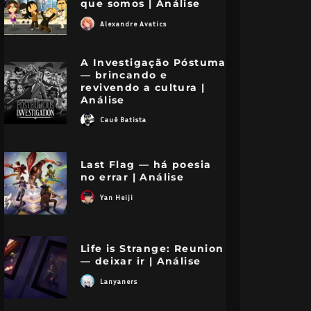
que somos | Análise
Alexandre Avatics
A Investigação Póstuma
— brincando e
revivendo a cultura |
Análise
Cauê Batista
Last Flag — há poesia
no errar | Análise
Yan Heiji
Life is Strange: Reunion
— deixar ir | Análise
Lanyaners