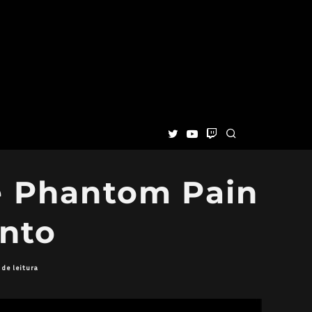
he Phantom Pain
nto
de leitura