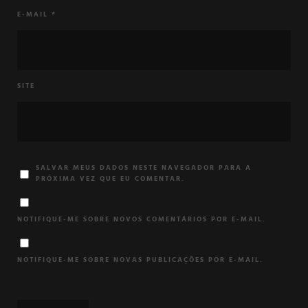
E-MAIL
*
SITE
SALVAR MEUS DADOS NESTE NAVEGADOR PARA A
PRÓXIMA VEZ QUE EU COMENTAR.
NOTIFIQUE-ME SOBRE NOVOS COMENTÁRIOS POR E-MAIL.
NOTIFIQUE-ME SOBRE NOVAS PUBLICAÇÕES POR E-MAIL.