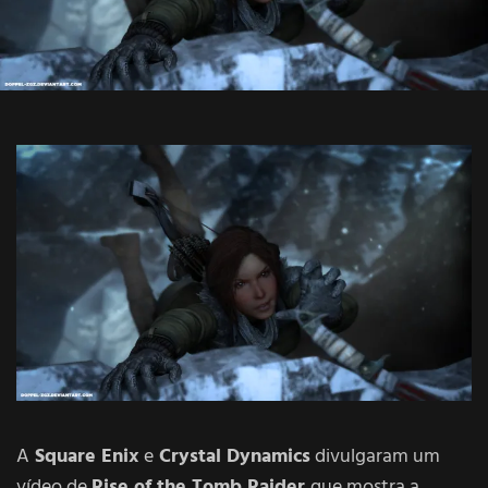
A
Square Enix
e
Crystal Dynamics
divulgaram um
vídeo de
Rise of the Tomb Raider
que mostra a