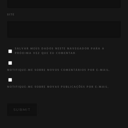
SITE
SALVAR MEUS DADOS NESTE NAVEGADOR PARA A
PRÓXIMA VEZ QUE EU COMENTAR.
NOTIFIQUE-ME SOBRE NOVOS COMENTÁRIOS POR E-MAIL.
NOTIFIQUE-ME SOBRE NOVAS PUBLICAÇÕES POR E-MAIL.