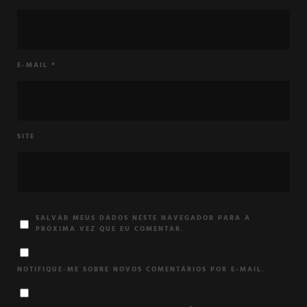
E-MAIL
*
SITE
SALVAR MEUS DADOS NESTE NAVEGADOR PARA A
PRÓXIMA VEZ QUE EU COMENTAR.
NOTIFIQUE-ME SOBRE NOVOS COMENTÁRIOS POR E-MAIL.