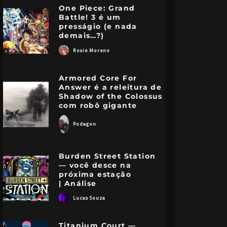
One Piece: Grand
Battle! 3 é um
presságio (e nada
demais…?)
Rosie Moreno
Armored Core For
Answer é a releitura de
Shadow of the Colossus
com robô gigante
Podagon
Burden Street Station
— você desce na
próxima estação
| Análise
Lucas Souza
Titanium Court —