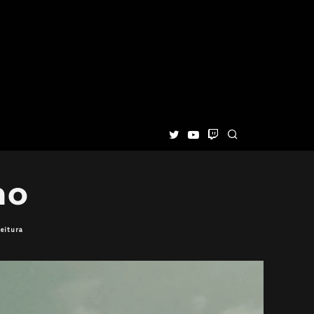
ho
eitura