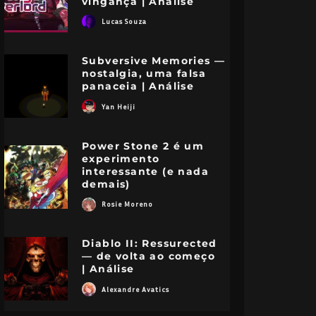
vingança | Análise
Lucas Souza
Subversive Memories —
nostalgia, uma falsa
panaceia | Análise
Yan Heiji
Power Stone 2 é um
experimento
interessante (e nada
demais)
Rosie Moreno
Diablo II: Ressurected
— de volta ao começo
| Análise
Alexandre Avatics