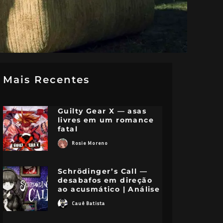
Mais Recentes
Guilty Gear X — asas
livres em um romance
fatal
Rosie Moreno
Schrödinger’s Call —
desabafos em direção
ao acusmático | Análise
Cauê Batista