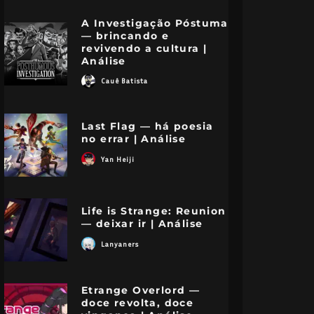
A Investigação Póstuma
— brincando e
revivendo a cultura |
Análise
Cauê Batista
Last Flag — há poesia
no errar | Análise
Yan Heiji
Life is Strange: Reunion
— deixar ir | Análise
Lanyaners
Etrange Overlord —
doce revolta, doce