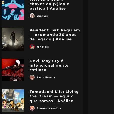
chaves da (v)ida e
partida | Análise
stinsoup
Resident Evil: Requiem
— exumando 30 anos
de legado | Análise
Yan Heiji
Devil May Cry é
intencionalmente
estiloso
Rosie Moreno
Tomodachi Life: Living
the Dream — aquilo
que somos | Análise
Alexandre Avatics