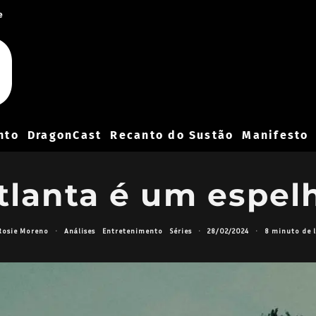
e
nto
DragonCast
Recanto do Sustão
Manifesto
tlanta é um espel
Rosie Moreno
·
Análises
Entretenimento
Séries
·
28/02/2024
·
8 minuto de l