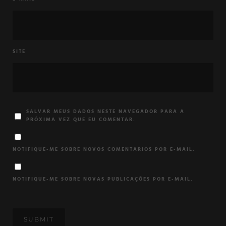
SITE
SALVAR MEUS DADOS NESTE NAVEGADOR PARA A
PRÓXIMA VEZ QUE EU COMENTAR.
NOTIFIQUE-ME SOBRE NOVOS COMENTÁRIOS POR E-MAIL.
NOTIFIQUE-ME SOBRE NOVAS PUBLICAÇÕES POR E-MAIL.