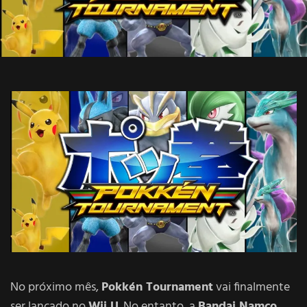
No próximo mês,
Pokkén Tournament
vai finalmente
ser lançado no
Wii U
. No entanto, a
Bandai Namco