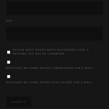
SITE
SALVAR MEUS DADOS NESTE NAVEGADOR PARA A
PRÓXIMA VEZ QUE EU COMENTAR.
NOTIFIQUE-ME SOBRE NOVOS COMENTÁRIOS POR E-MAIL.
NOTIFIQUE-ME SOBRE NOVAS PUBLICAÇÕES POR E-MAIL.