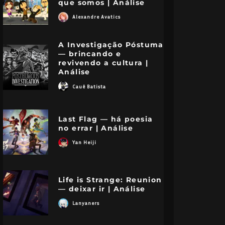
que somos | Análise
Alexandre Avatics
A Investigação Póstuma
— brincando e
revivendo a cultura |
Análise
Cauê Batista
Last Flag — há poesia
no errar | Análise
Yan Heiji
Life is Strange: Reunion
— deixar ir | Análise
Lanyaners