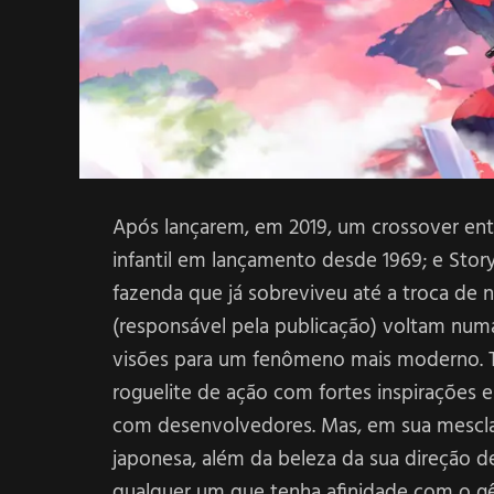
Após lançarem, em 2019, um crossover ent
infantil em lançamento desde 1969; e Story
fazenda que já sobreviveu até a troca de 
(responsável pela publicação) voltam numa
visões para um fenômeno mais moderno. T
roguelite de ação com fortes inspirações
com desenvolvedores. Mas, em sua mescla d
japonesa, além da beleza da sua direção de
qualquer um que tenha afinidade com o g