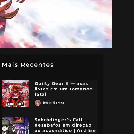
Mais Recentes
Guilty Gear X — asas
livres em um romance
fatal
Rosie Moreno
Schrödinger’s Call —
desabafos em direção
ao acusmático | Análise