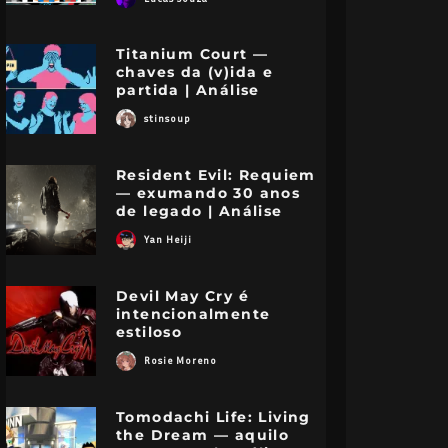
Titanium Court —
chaves da (v)ida e
partida | Análise
stinsoup
Resident Evil: Requiem
— exumando 30 anos
de legado | Análise
Yan Heiji
Devil May Cry é
intencionalmente
estiloso
Rosie Moreno
Tomodachi Life: Living
the Dream — aquilo