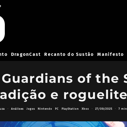
e
nto
DragonCast
Recanto do Sustão
Manifesto
Guardians of the
adição e roguelite
uza
·
Análises
Jogos
Nintendo
PC
PlayStation
Xbox
·
27/09/2025
·
7 min