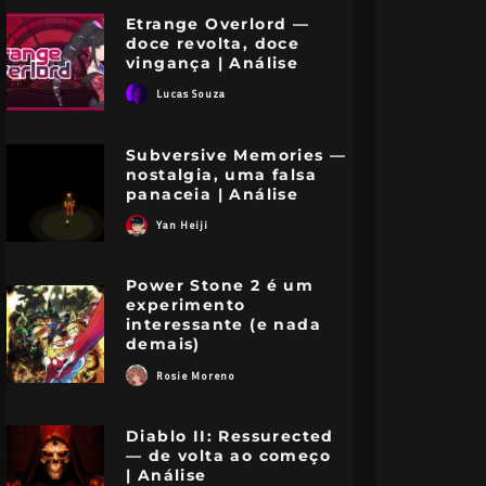
Etrange Overlord —
doce revolta, doce
vingança | Análise
Lucas Souza
Subversive Memories —
nostalgia, uma falsa
panaceia | Análise
Yan Heiji
Power Stone 2 é um
experimento
interessante (e nada
demais)
Rosie Moreno
Diablo II: Ressurected
— de volta ao começo
| Análise