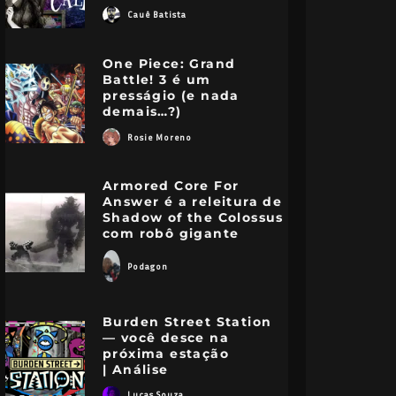
Cauê Batista
One Piece: Grand
Battle! 3 é um
presságio (e nada
demais…?)
Rosie Moreno
Armored Core For
Answer é a releitura de
Shadow of the Colossus
com robô gigante
Podagon
Burden Street Station
— você desce na
próxima estação
| Análise
Lucas Souza