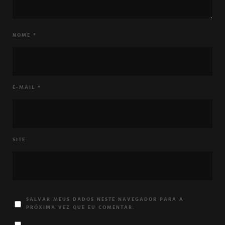
NOME
*
E-MAIL
*
SITE
SALVAR MEUS DADOS NESTE NAVEGADOR PARA A
PRÓXIMA VEZ QUE EU COMENTAR.