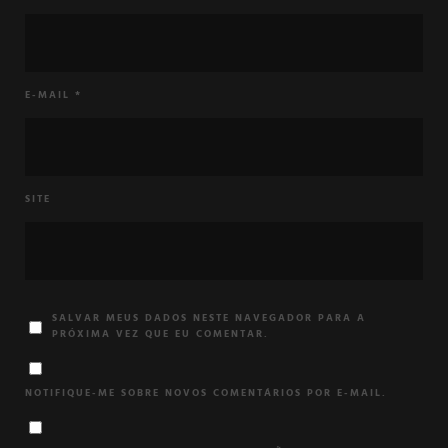
E-MAIL
*
SITE
SALVAR MEUS DADOS NESTE NAVEGADOR PARA A
PRÓXIMA VEZ QUE EU COMENTAR.
NOTIFIQUE-ME SOBRE NOVOS COMENTÁRIOS POR E-MAIL.