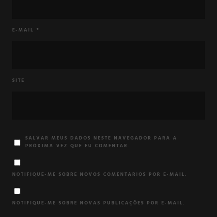
E-MAIL
*
SITE
SALVAR MEUS DADOS NESTE NAVEGADOR PARA A
PRÓXIMA VEZ QUE EU COMENTAR.
NOTIFIQUE-ME SOBRE NOVOS COMENTÁRIOS POR E-MAIL.
NOTIFIQUE-ME SOBRE NOVAS PUBLICAÇÕES POR E-MAIL.