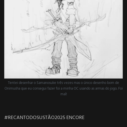
Tentei desenhar o Samanosuke três vezes mas o único desenho bom de
Onimusha que eu consegui fazer foi a minha OC usando as armas do jogo. Foi
mal!
#RECANTODOSUSTÃO2025 ENCORE