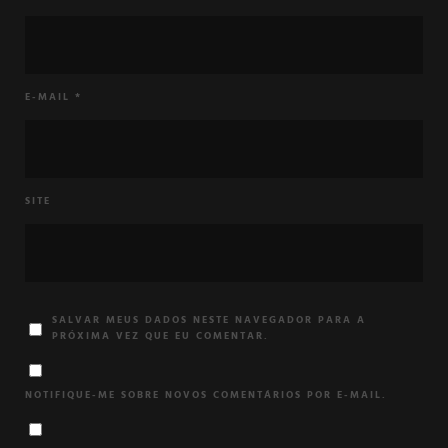
E-MAIL
*
SITE
SALVAR MEUS DADOS NESTE NAVEGADOR PARA A
PRÓXIMA VEZ QUE EU COMENTAR.
NOTIFIQUE-ME SOBRE NOVOS COMENTÁRIOS POR E-MAIL.