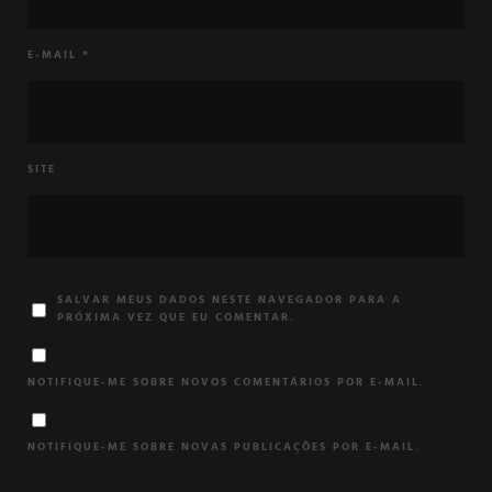
E-MAIL
*
SITE
SALVAR MEUS DADOS NESTE NAVEGADOR PARA A
PRÓXIMA VEZ QUE EU COMENTAR.
NOTIFIQUE-ME SOBRE NOVOS COMENTÁRIOS POR E-MAIL.
NOTIFIQUE-ME SOBRE NOVAS PUBLICAÇÕES POR E-MAIL.